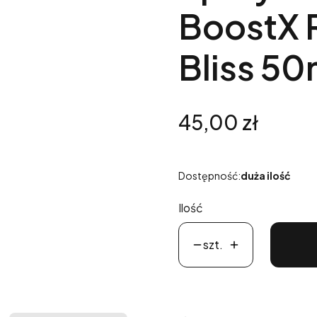
BoostX 
Bliss 50
Cena
45,00 zł
Dostępność:
duża ilość
Ilość
szt.