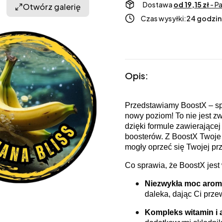
Dostawa
od 19,15 zł
- P
Otwórz galerię
Czas wysyłki:
24 godzin
Opis:
Przedstawiamy BoostX – spr
nowy poziom! To nie jest zw
dzięki formule zawierając
boosterów. Z BoostX Twoje 
mogły oprzeć się Twojej pr
Co sprawia, że BoostX jest
Niezwykła moc arom
daleka, dając Ci prz
Kompleks witamin i