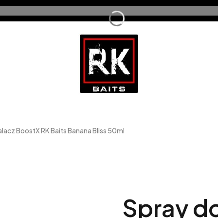
lacz BoostX RK Baits Banana Bliss 50ml
Spray d