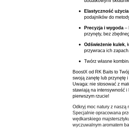
dodatkowymi składnik
Elastyczność użycia
podajników do metody
Precyzja i wygoda
–
przynęty, bez zbędne
Odświeżenie kulek
, 
przywraca ich zapach
Twórz własne kombina
BoostX od RK Baits to Twó
swoją zanętę lub przynętę 
Uwaga: nie stosować z mater
stawiają na intensywność i
pierwszym rzucie!
Odkryj moc natury z naszą 
Specjalnie opracowana prze
wędkarskiego majstersztyku
wyczuwalnym aromatem banan