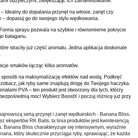
ami odżywczymi, zwiększając ich zainteresowanie.
– Idealny do dopalania przynęt na włosie, zanęt czy
 – dopasuj go do swojego stylu wędkowania.
 Forma sprayu pozwala na szybkie i równomierne pokrycie
go bałaganu.
które straciły już część aromatu. Jedna aplikacja doskonale
.
cje smaków łącząc kilka aromatów.
j sposób na maksymalizację efektów nad wodą. Podkręć
i zobacz, jak ryby same znajdują drogę do Twojego haczyka.
iałami PVA – ten produkt jest stworzony dla tych, którzy
 bezpośrednią moc! Wybierz BoostX i poczuj różnicę już przy
najnowszą serią przynęt i zanęt wędkarskich - Banana Bliss.
z ekspertów RK Baits, ta linia produktów jest kwintesencją
. Banana Bliss charakteryzuje się intensywnym, wyraźnie
a, który skutecznie przyciąga ryby, sprawiając, że każda