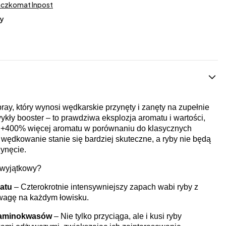
aczkomat Inpost
y
ay, który wynosi wędkarskie przynęty i zanęty na zupełnie
ykły booster – to prawdziwa eksplozja aromatu i wartości,
ej +400% więcej aromatu w porównaniu do klasycznych
wędkowanie stanie się bardziej skuteczne, a ryby nie będą
zynęcie.
 wyjątkowy?
atu
– Czterokrotnie intensywniejszy zapach wabi ryby z
ewagę na każdym łowisku.
 aminokwasów
– Nie tylko przyciąga, ale i kusi ryby