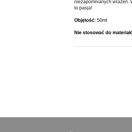
niezapomnianych wrażeń. W
to pasja!
Objętość:
50ml
Nie stosować do materiał