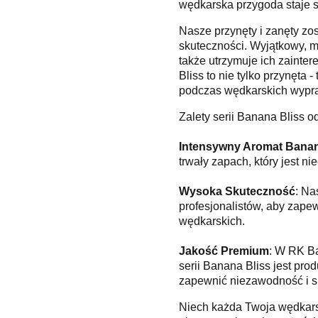
wędkarska przygoda staje si
Nasze przynęty i zanęty z
skuteczności. Wyjątkowy, m
także utrzymuje ich zaint
Bliss to nie tylko przynęta
podczas wędkarskich wypr
Zalety serii Banana Bliss o
Intensywny Aromat Bana
trwały zapach, który jest nie
Wysoka Skuteczność
: Na
profesjonalistów, aby zape
wędkarskich.
Jakość Premium
: W RK Ba
serii Banana Bliss jest pr
zapewnić niezawodność i s
Niech każda Twoja wędkars