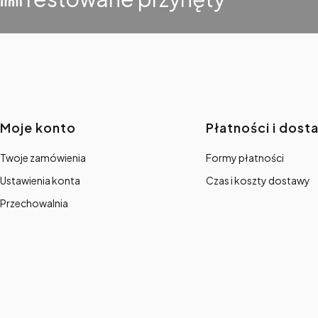
Linki w stopce
Moje konto
Płatności i dost
Twoje zamówienia
Formy płatności
Ustawienia konta
Czas i koszty dostawy
Przechowalnia