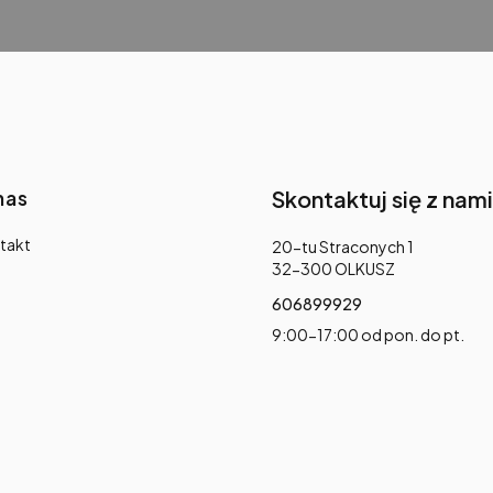
nas
Skontaktuj się z nami
takt
Adres:
20-tu Straconych 1
32-300 OLKUSZ
606899929
9:00-17:00 od pon. do pt.