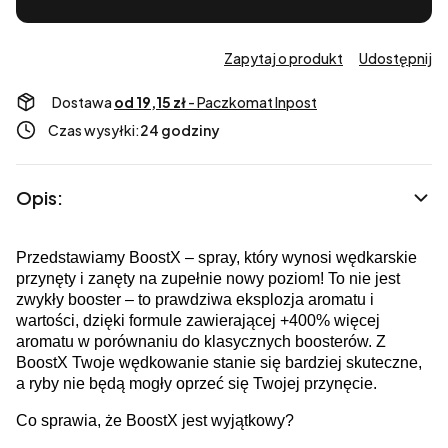
Zapytaj o produkt
Udostępnij
Dostawa
od 19,15 zł
- Paczkomat Inpost
Czas wysyłki:
24 godziny
Opis:
Przedstawiamy BoostX – spray, który wynosi wędkarskie
przynęty i zanęty na zupełnie nowy poziom! To nie jest
zwykły booster – to prawdziwa eksplozja aromatu i
wartości, dzięki formule zawierającej +400% więcej
aromatu w porównaniu do klasycznych boosterów. Z
BoostX Twoje wędkowanie stanie się bardziej skuteczne,
a ryby nie będą mogły oprzeć się Twojej przynęcie.
Co sprawia, że BoostX jest wyjątkowy?