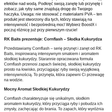
efektów nad wodą. Podkręć swoją zanętę lub przynętę i
zobacz, jak ryby same znajdują drogę do Twojego
haczyka. Uwaga: nie stosować z materiałami PVA – ten
produkt jest stworzony dla tych, którzy stawiają na
intensywność i bezpośrednią moc! Wybierz BoostX i
poczuj różnicę już przy pierwszym rzucie!
RK Baits prezentuje: Cornflash – Słodka Kukurydza
Przedstawiamy Cornflash – serię przynęt i zanęt od RK
Baits, inspirowaną intensywnym smakiem i aromatem
słodkiej kukurydzy. Starannie opracowana formuła
Cornflash przenosi zapach świeżej, słodkiej kukurydzy
prosto na łowisko, przyciągając ryby swoją wyjątkową
intensywnością. To przynęta, która zapewni Ci przewagę
na wodzie.
Mocny Aromat Słodkiej Kukurydzy
Cornflash charakteryzuje się unikalnym, słodkim
aromatem kukurydzy, który przyciąga ryby i pobudza ich
zmysły, zachęcając do brania. To zapach, który wyróżnia