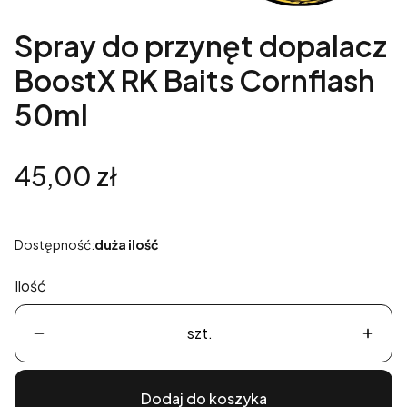
Spray do przynęt dopalacz
BoostX RK Baits Cornflash
50ml
Cena
45,00 zł
Dostępność:
duża ilość
Ilość
szt.
Dodaj do koszyka