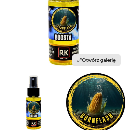
Otwórz galerię