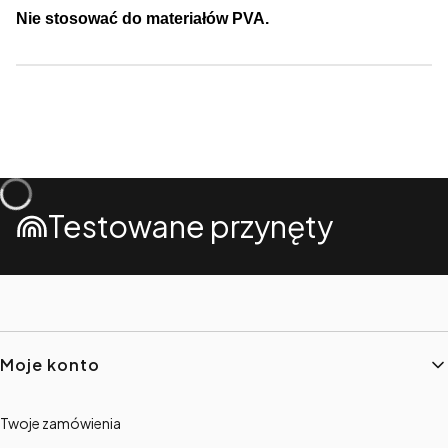
Nie stosować do materiałów PVA.
Testowane przynęty
Linki w stopce
Moje konto
Twoje zamówienia