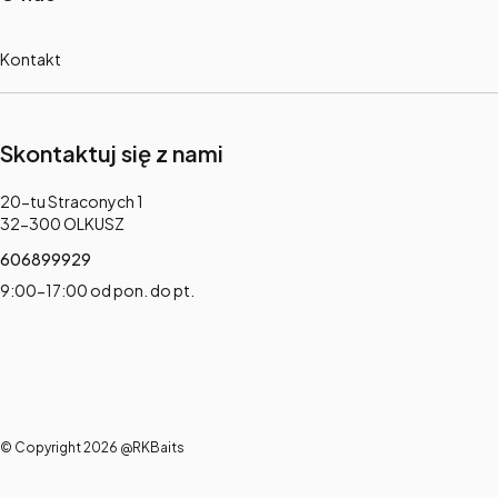
Kontakt
Skontaktuj się z nami
Adres:
20-tu Straconych 1
32-300 OLKUSZ
606899929
9:00-17:00 od pon. do pt.
© Copyright 2026 @RKBaits