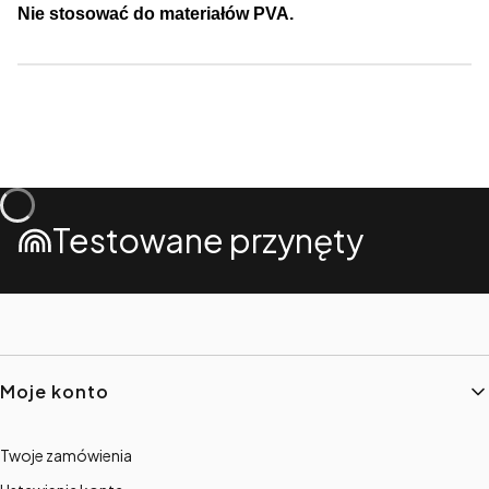
Nie stosować do materiałów PVA.
Testowane przynęty
Linki w stopce
Moje konto
Twoje zamówienia