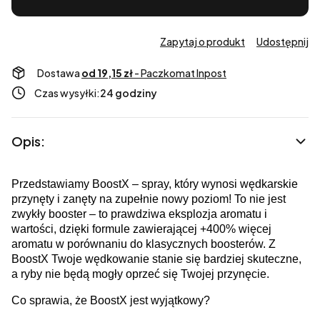
Zapytaj o produkt
Udostępnij
Dostawa
od 19,15 zł
- Paczkomat Inpost
Czas wysyłki:
24 godziny
Opis:
Przedstawiamy BoostX – spray, który wynosi wędkarskie
przynęty i zanęty na zupełnie nowy poziom! To nie jest
zwykły booster – to prawdziwa eksplozja aromatu i
wartości, dzięki formule zawierającej +400% więcej
aromatu w porównaniu do klasycznych boosterów. Z
BoostX Twoje wędkowanie stanie się bardziej skuteczne,
a ryby nie będą mogły oprzeć się Twojej przynęcie.
Co sprawia, że BoostX jest wyjątkowy?