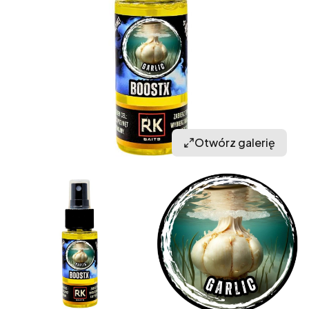
Otwórz galerię