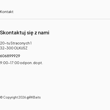
Kontakt
Skontaktuj się z nami
Adres:
20-tu Straconych 1
32-300 OLKUSZ
606899929
9:00-17:00 od pon. do pt.
© Copyright 2026 @RKBaits