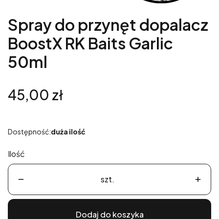
Spray do przynęt dopalacz
BoostX RK Baits Garlic
50ml
Cena
45,00 zł
Dostępność:
duża ilość
Ilość
szt.
Dodaj do koszyka