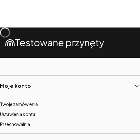
Testowane przynęty
Linki w stopce
Moje konto
Twoje zamówienia
Ustawienia konta
Przechowalnia