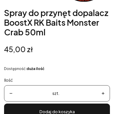
Spray do przynęt dopalacz
BoostX RK Baits Monster
Crab 50ml
Cena
45,00 zł
Dostępność:
duża ilość
Ilość
szt.
Dodaj do koszyka