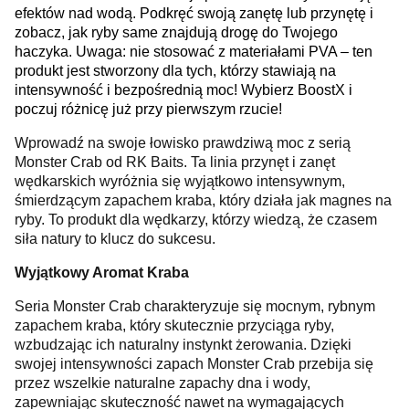
efektów nad wodą. Podkręć swoją zanętę lub przynętę i
zobacz, jak ryby same znajdują drogę do Twojego
haczyka. Uwaga: nie stosować z materiałami PVA – ten
produkt jest stworzony dla tych, którzy stawiają na
intensywność i bezpośrednią moc! Wybierz BoostX i
poczuj różnicę już przy pierwszym rzucie!
Wprowadź na swoje łowisko prawdziwą moc z serią
Monster Crab od RK Baits. Ta linia przynęt i zanęt
wędkarskich wyróżnia się wyjątkowo intensywnym,
śmierdzącym zapachem kraba, który działa jak magnes na
ryby. To produkt dla wędkarzy, którzy wiedzą, że czasem
siła natury to klucz do sukcesu.
Wyjątkowy Aromat Kraba
Seria Monster Crab charakteryzuje się mocnym, rybnym
zapachem kraba, który skutecznie przyciąga ryby,
wzbudzając ich naturalny instynkt żerowania. Dzięki
swojej intensywności zapach Monster Crab przebija się
przez wszelkie naturalne zapachy dna i wody,
zapewniając skuteczność nawet na wymagających