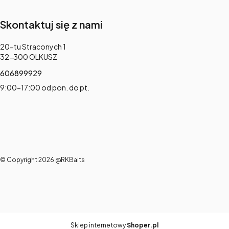
Skontaktuj się z nami
Adres:
20-tu Straconych 1
32-300 OLKUSZ
606899929
9:00-17:00 od pon. do pt.
© Copyright 2026 @RKBaits
Sklep internetowy
Shoper.pl