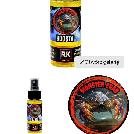
Otwórz galerię