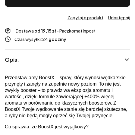
Zapytaj o produkt
Udostępnij
Dostawa
od 19,15 zł
- Paczkomat Inpost
Czas wysyłki:
24 godziny
Opis:
Przedstawiamy BoostX – spray, który wynosi wędkarskie
przynęty i zanęty na zupełnie nowy poziom! To nie jest
zwykły booster – to prawdziwa eksplozja aromatu i
wartości, dzięki formule zawierającej +400% więcej
aromatu w porównaniu do klasycznych boosterów. Z
BoostX Twoje wędkowanie stanie się bardziej skuteczne,
a ryby nie będą mogły oprzeć się Twojej przynęcie.
Co sprawia, że BoostX jest wyjątkowy?