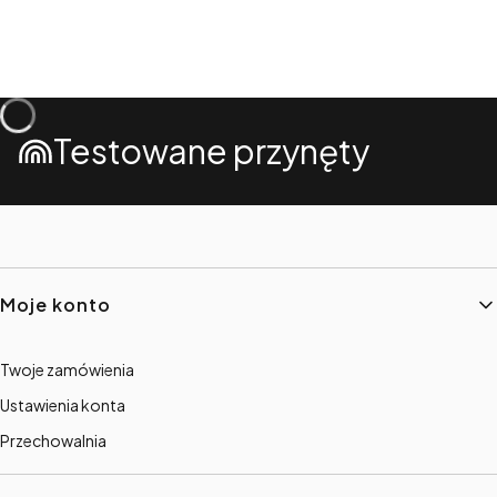
Testowane przynęty
Linki w stopce
Moje konto
Twoje zamówienia
Ustawienia konta
Przechowalnia