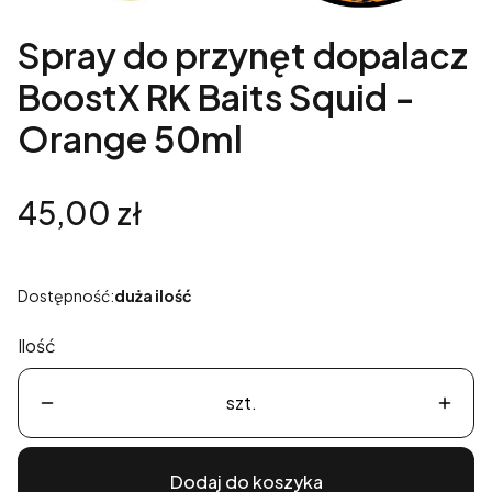
Spray do przynęt dopalacz
BoostX RK Baits Squid -
Orange 50ml
Cena
45,00 zł
Dostępność:
duża ilość
Ilość
szt.
Dodaj do koszyka