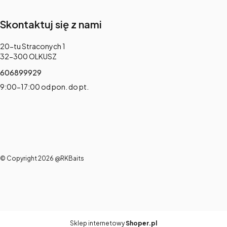
Skontaktuj się z nami
Adres:
20-tu Straconych 1
32-300 OLKUSZ
606899929
9:00-17:00 od pon. do pt.
© Copyright 2026 @RKBaits
Sklep internetowy
Shoper.pl