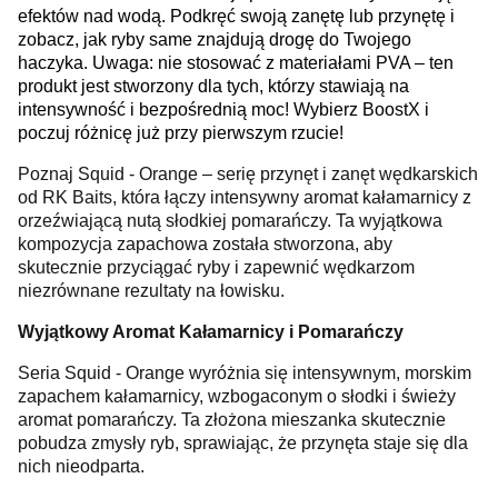
efektów nad wodą. Podkręć swoją zanętę lub przynętę i
zobacz, jak ryby same znajdują drogę do Twojego
haczyka. Uwaga: nie stosować z materiałami PVA – ten
produkt jest stworzony dla tych, którzy stawiają na
intensywność i bezpośrednią moc! Wybierz BoostX i
poczuj różnicę już przy pierwszym rzucie!
Poznaj Squid - Orange – serię przynęt i zanęt wędkarskich
od RK Baits, która łączy intensywny aromat kałamarnicy z
orzeźwiającą nutą słodkiej pomarańczy. Ta wyjątkowa
kompozycja zapachowa została stworzona, aby
skutecznie przyciągać ryby i zapewnić wędkarzom
niezrównane rezultaty na łowisku.
Wyjątkowy Aromat Kałamarnicy i Pomarańczy
Seria Squid - Orange wyróżnia się intensywnym, morskim
zapachem kałamarnicy, wzbogaconym o słodki i świeży
aromat pomarańczy. Ta złożona mieszanka skutecznie
pobudza zmysły ryb, sprawiając, że przynęta staje się dla
nich nieodparta.