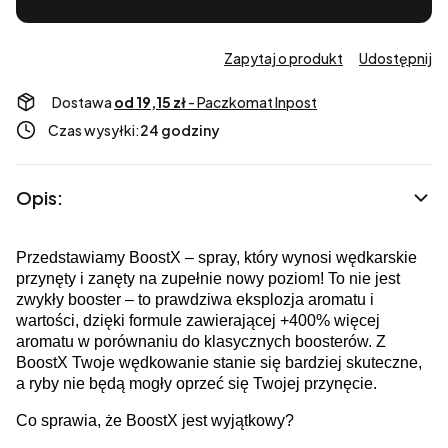
Zapytaj o produkt
Udostępnij
Dostawa
od 19,15 zł
- Paczkomat Inpost
Czas wysyłki:
24 godziny
Opis:
Przedstawiamy BoostX – spray, który wynosi wędkarskie
przynęty i zanęty na zupełnie nowy poziom! To nie jest
zwykły booster – to prawdziwa eksplozja aromatu i
wartości, dzięki formule zawierającej +400% więcej
aromatu w porównaniu do klasycznych boosterów. Z
BoostX Twoje wędkowanie stanie się bardziej skuteczne,
a ryby nie będą mogły oprzeć się Twojej przynęcie.
Co sprawia, że BoostX jest wyjątkowy?