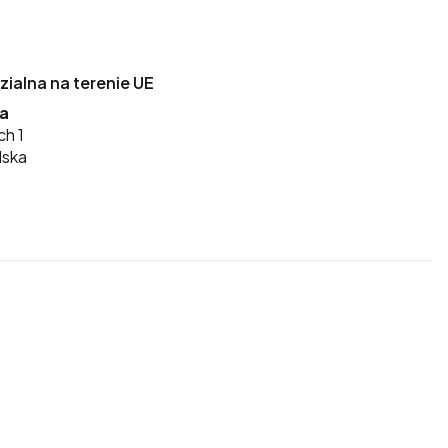
alna na terenie UE
ka
ch 1
lska