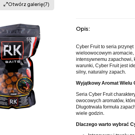
Otwórz galerię
(7)
Opis:
Cyber Fruit to seria przynę
wieloowocowym aromacie, s
intensywnemu zapachowi, kt
warunki, Cyber Fruit jest i
silny, naturalny zapach.
Wyjątkowy Aromat Wielu
Seria Cyber Fruit charakte
owocowych aromatów, które 
Długotrwała formuła zapach
wiele godzin.
Dlaczego warto wybrać Cy