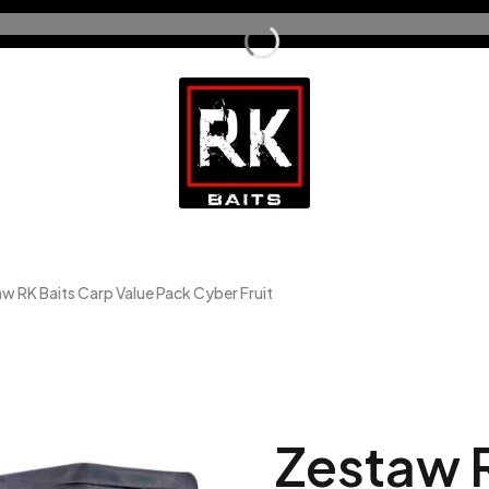
w RK Baits Carp Value Pack Cyber Fruit
Zestaw R