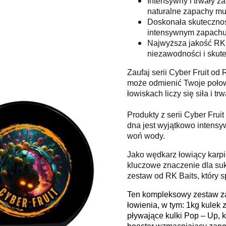
Intensywny i trwały z
naturalne zapachy mu
Doskonała skuteczność
intensywnym zapachu 
Najwyższa jakość RK 
niezawodności i skute
Zaufaj serii Cyber Fruit od
może odmienić Twoje połowy
łowiskach liczy się siła i tr
Produkty z serii Cyber Frui
dna jest wyjątkowo intensy
woń wody.
Jako wędkarz łowiący karpi
kluczowe znaczenie dla su
zestaw od RK Baits, który s
Ten kompleksowy zestaw za
łowienia, w tym: 1kg kulek
pływające kulki Pop – Up, k