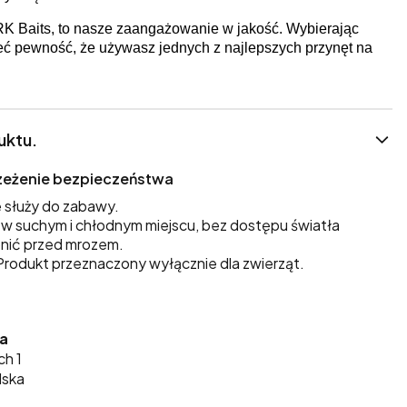
RK Baits, to nasze zaangażowanie w jakość. Wybierając
eć pewność, że używasz jednych z najlepszych przynęt na
uktu.
trzeżenie bezpieczeństwa
 służy do zabawy.
 suchym i chłodnym miejscu, bez dostępu światła
nić przed mrozem.
rodukt przeznaczony wyłącznie dla zwierząt.
ka
ch 1
lska