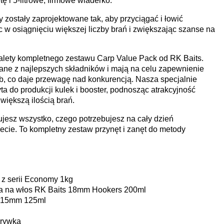
 i 5-litrowe, firmowe wiaderko.
y zostały zaprojektowane tak, aby przyciągać i łowić
 w osiągnięciu większej liczby brań i zwiększając szanse na
zalety kompletnego zestawu Carp Value Pack od RK Baits.
ane z najlepszych składników i mają na celu zapewnienie
b, co daje przewagę nad konkurencją. Nasza specjalnie
 do produkcji kulek i booster, podnosząc atrakcyjność
 większą ilością brań.
jesz wszystko, czego potrzebujesz na cały dzień
cie. To kompletny zestaw przynęt i zanęt do metody
s z serii Economy 1kg
nia na włos RK Baits 18mm Hookers 200ml
p 15mm 125ml
krywką