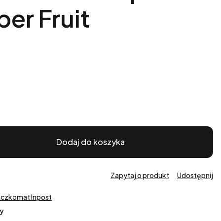
er Fruit
Dodaj do koszyka
Zapytaj o produkt
Udostępnij
aczkomat Inpost
y