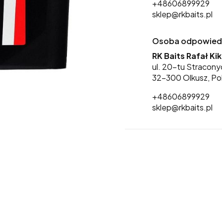
+48606899929
sklep@rkbaits.pl
Osoba odpowiedzi
RK Baits Rafał Ki
ul. 20-tu Stracony
32-300 Olkusz, Po
+48606899929
sklep@rkbaits.pl