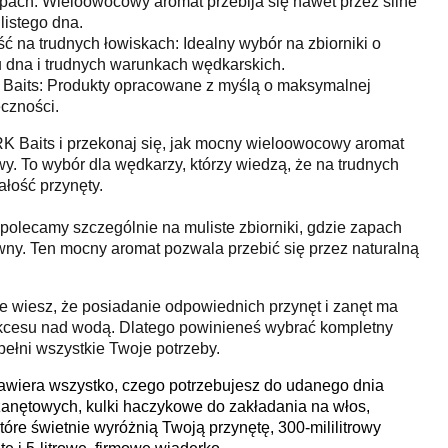
apach: Wieloowocowy aromat przebija się nawet przez silne
listego dna.
 na trudnych łowiskach: Idealny wybór na zbiorniki o
dna i trudnych warunkach wędkarskich.
Baits: Produkty opracowane z myślą o maksymalnej
czności.
 RK Baits i przekonaj się, jak mocny wieloowocowy aromat
. To wybór dla wędkarzy, którzy wiedzą, że na trudnych
wałość przynęty.
t polecamy szczególnie na muliste zbiorniki, gdzie zapach
wny. Ten mocny aromat pozwala przebić się przez naturalną
e wiesz, że posiadanie odpowiednich przynęt i zanęt ma
kcesu nad wodą. Dlatego powinieneś wybrać kompletny
pełni wszystkie Twoje potrzeby.
wiera wszystko, czego potrzebujesz do udanego dnia
 zanętowych, kulki haczykowe do zakładania na włos,
tóre świetnie wyróżnią Twoją przynętę, 300-mililitrowy