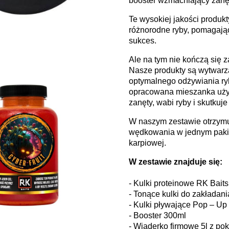
booster wzmacniający zanętę
Te wysokiej jakości produkt
różnorodne ryby, pomagając
sukces.
Ale na tym nie kończą się 
Nasze produkty są wytwarz
optymalnego odżywiania ry
opracowana mieszanka użyta
zanęty, wabi ryby i skutkuje
W naszym zestawie otrzymu
wędkowania w jednym pakie
karpiowej.
W zestawie znajduje się:
- Kulki proteinowe RK Bait
- Tonące kulki do zakłada
- Kulki pływające Pop – U
- Booster 300ml
- Wiaderko firmowe 5l z po