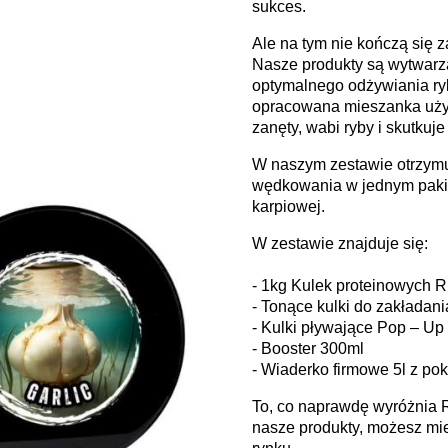
sukces.
Ale na tym nie kończą się 
Nasze produkty są wytwarz
optymalnego odżywiania ry
opracowana mieszanka użyta
zanęty, wabi ryby i skutkuje
W naszym zestawie otrzymu
wędkowania w jednym pakie
karpiowej.
W zestawie znajduje się:
- 1kg Kulek proteinowych R
- Tonące kulki do zakłada
- Kulki pływające Pop – U
- Booster 300ml
- Wiaderko firmowe 5l z po
To, co naprawdę wyróżnia 
nasze produkty, możesz mi