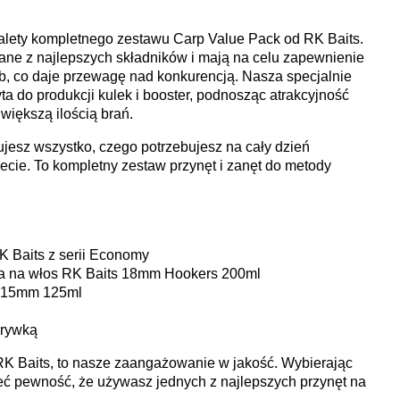
zalety kompletnego zestawu Carp Value Pack od RK Baits.
ane z najlepszych składników i mają na celu zapewnienie
b, co daje przewagę nad konkurencją. Nasza specjalnie
 do produkcji kulek i booster, podnosząc atrakcyjność
 większą ilością brań.
jesz wszystko, czego potrzebujesz na cały dzień
cie. To kompletny zestaw przynęt i zanęt do metody
K Baits z serii Economy
nia na włos RK Baits 18mm Hookers 200ml
p 15mm 125ml
krywką
RK Baits, to nasze zaangażowanie w jakość. Wybierając
eć pewność, że używasz jednych z najlepszych przynęt na