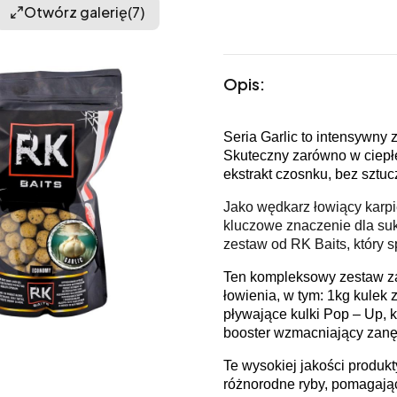
Otwórz galerię
(7)
Opis:
Seria Garlic to intensywny
Skuteczny zarówno w ciepłe
ekstrakt czosnku, bez sztu
Jako wędkarz łowiący karpi
kluczowe znaczenie dla su
zestaw od RK Baits, który s
Ten kompleksowy zestaw za
łowienia, w tym: 1kg kulek
pływające kulki Pop – Up, k
booster wzmacniający zanętę
Te wysokiej jakości produkt
różnorodne ryby, pomagając