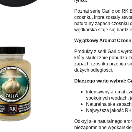
rynku.
Poznaj serię Garlic od RK 
czosnku, które zostały stw
naturalny zapach czosnku d
wędkarska staje się bardzie
Wyjątkowy Aromat Czosn
Produkty z serii Garlic wy
który skutecznie pobudza zm
zapach czosnku przebija si
dużych odległości.
Dlaczego warto wybrać Ga
Intensywny aromat cz
spokojnych wodach, j
Naturalna siła zapach
Najwyższa jakość RK B
Odkryj siłę naturalnego aro
niezapomniane wędkarskie e