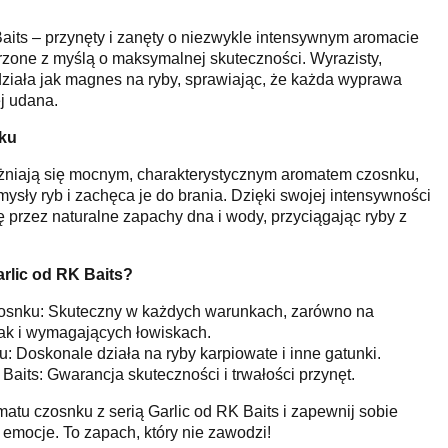
Baits – przynęty i zanęty o niezwykle intensywnym aromacie
orzone z myślą o maksymalnej skuteczności. Wyrazisty,
ziała jak magnes na ryby, sprawiając, że każda wyprawa
j udana.
ku
różniają się mocnym, charakterystycznym aromatem czosnku,
ysły ryb i zachęca je do brania. Dzięki swojej intensywności
ę przez naturalne zapachy dna i wody, przyciągając ryby z
rlic od RK Baits?
osnku: Skuteczny w każdych warunkach, zarówno na
ak i wymagających łowiskach.
u: Doskonale działa na ryby karpiowate i inne gatunki.
aits: Gwarancja skuteczności i trwałości przynęt.
matu czosnku z serią Garlic od RK Baits i zapewnij sobie
mocje. To zapach, który nie zawodzi!