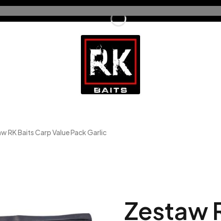
w RK Baits Carp Value Pack Garlic
Zestaw R