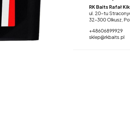
RK Baits Rafał Ki
ul. 20-tu Stracony
32-300 Olkusz, Po
+48606899929
sklep@rkbaits.pl