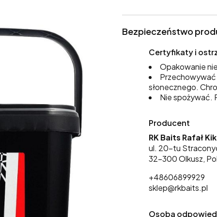
Bezpieczeństwo prod
Certyfikaty i os
Opakowanie nie
Przechowywać w
słonecznego. Chro
Nie spożywać. P
Producent
RK Baits Rafał Ki
ul. 20-tu Stracony
32-300 Olkusz, Po
+48606899929
sklep@rkbaits.pl
Osoba odpowiedzi