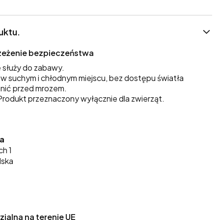
uktu.
trzeżenie bezpieczeństwa
 służy do zabawy.
 suchym i chłodnym miejscu, bez dostępu światła
nić przed mrozem.
rodukt przeznaczony wyłącznie dla zwierząt.
ka
ch 1
lska
alna na terenie UE