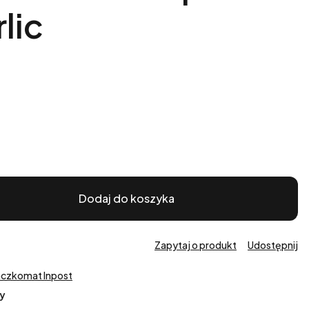
lic
Dodaj do koszyka
Zapytaj o produkt
Udostępnij
aczkomat Inpost
y