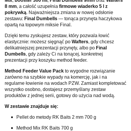
Mix
,
booster 300 ml
,
Final Dumbells 9mm
oraz
Wafters
8 mm
, a całość uzupełnia
firmowe wiaderko 5 l z
pokrywką
. Najważniejsza zmiana w nowej odsłonie
zestawu:
Final Dumbells
— tonąca przynęta haczykowa
opartą na topowym miksie Final.
Dzięki temu zyskujesz zestaw, który pozwala łowić
elastycznie: możesz sięgnąć po
Wafters
, gdy chcesz
delikatniejszej prezentacji przynęty, albo po
Final
Dumbells
, gdy zależy Ci na tonącej, konkretnej
prezentacji przy koszyku method feeder.
Method Feeder Value Pack
to wygodne rozwiązanie
zarówno na szybkie wypady na komercję, jak i na
regularne łowienie na wodach PZW. Zamiast kompletować
wszystko osobno, dostajesz przemyślany zestaw
produktów z jednej serii, gotowy do użycia nad wodą.
W zestawie znajduje się:
Pellet do metody RK Baits 2 mm 700 g
Method Mix RK Baits 700 g