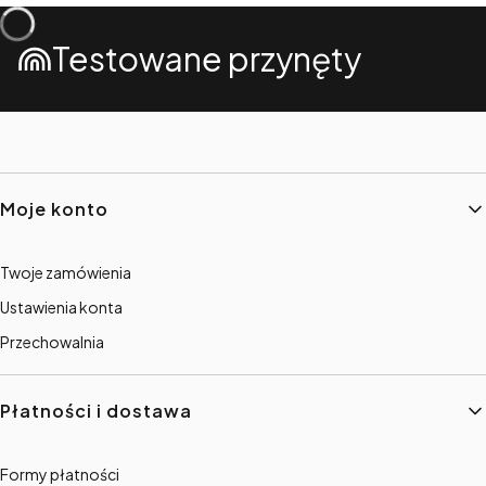
Testowane przynęty
Linki w stopce
Moje konto
Twoje zamówienia
Ustawienia konta
Przechowalnia
Płatności i dostawa
Formy płatności