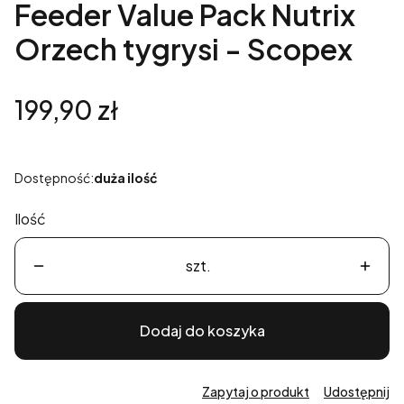
Feeder Value Pack Nutrix
Orzech tygrysi - Scopex
Cena
199,90 zł
Dostępność:
duża ilość
Ilość
szt.
Dodaj do koszyka
Zapytaj o produkt
Udostępnij