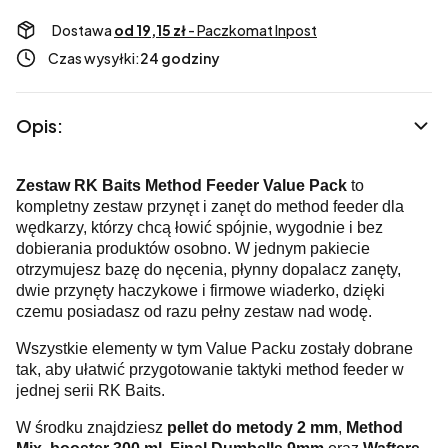
Dostawa
od 19,15 zł
- Paczkomat Inpost
Czas wysyłki:
24 godziny
Opis:
Zestaw RK Baits Method Feeder Value Pack
to
kompletny zestaw przynęt i zanęt do method feeder dla
wędkarzy, którzy chcą łowić spójnie, wygodnie i bez
dobierania produktów osobno. W jednym pakiecie
otrzymujesz bazę do nęcenia, płynny dopalacz zanęty,
dwie przynęty haczykowe i firmowe wiaderko, dzięki
czemu posiadasz od razu pełny zestaw nad wodę.
Wszystkie elementy w tym Value Packu zostały dobrane
tak, aby ułatwić przygotowanie taktyki method feeder w
jednej serii RK Baits.
W środku znajdziesz
pellet do metody 2 mm
,
Method