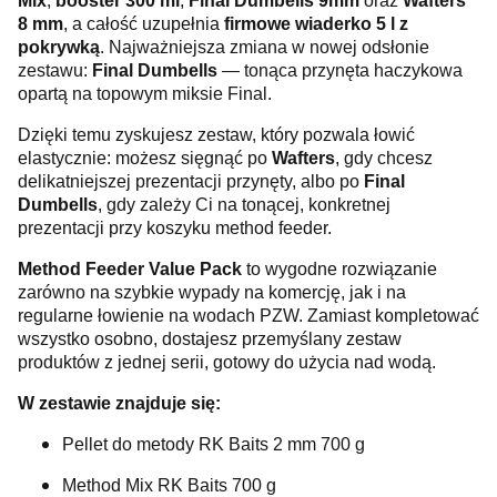
Mix
,
booster 300 ml
,
Final Dumbells 9mm
oraz
Wafters
8 mm
, a całość uzupełnia
firmowe wiaderko 5 l z
pokrywką
. Najważniejsza zmiana w nowej odsłonie
zestawu:
Final Dumbells
— tonąca przynęta haczykowa
opartą na topowym miksie Final.
Dzięki temu zyskujesz zestaw, który pozwala łowić
elastycznie: możesz sięgnąć po
Wafters
, gdy chcesz
delikatniejszej prezentacji przynęty, albo po
Final
Dumbells
, gdy zależy Ci na tonącej, konkretnej
prezentacji przy koszyku method feeder.
Method Feeder Value Pack
to wygodne rozwiązanie
zarówno na szybkie wypady na komercję, jak i na
regularne łowienie na wodach PZW. Zamiast kompletować
wszystko osobno, dostajesz przemyślany zestaw
produktów z jednej serii, gotowy do użycia nad wodą.
W zestawie znajduje się:
Pellet do metody RK Baits 2 mm 700 g
Method Mix RK Baits 700 g