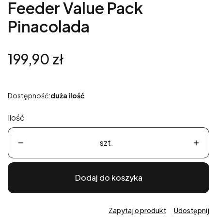
Feeder Value Pack
Pinacolada
Cena
199,90 zł
Dostępność:
duża ilość
Ilość
szt.
Dodaj do koszyka
Zapytaj o produkt
Udostępnij