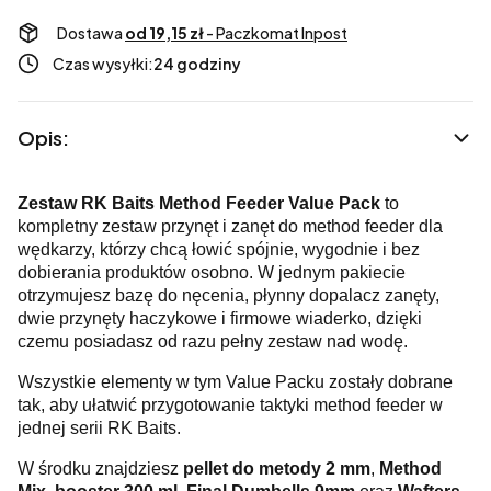
Dostawa
od 19,15 zł
- Paczkomat Inpost
Czas wysyłki:
24 godziny
Opis:
Zestaw RK Baits Method Feeder Value Pack
to
kompletny zestaw przynęt i zanęt do method feeder dla
wędkarzy, którzy chcą łowić spójnie, wygodnie i bez
dobierania produktów osobno. W jednym pakiecie
otrzymujesz bazę do nęcenia, płynny dopalacz zanęty,
dwie przynęty haczykowe i firmowe wiaderko, dzięki
czemu posiadasz od razu pełny zestaw nad wodę.
Wszystkie elementy w tym Value Packu zostały dobrane
tak, aby ułatwić przygotowanie taktyki method feeder w
jednej serii RK Baits.
W środku znajdziesz
pellet do metody 2 mm
,
Method