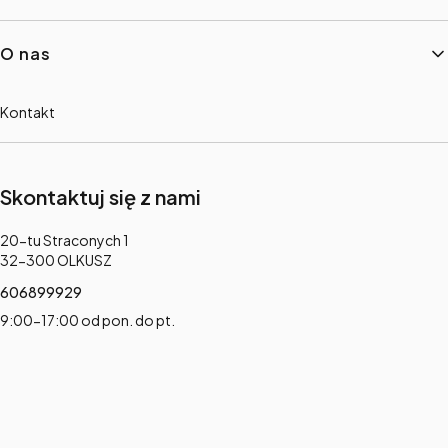
O nas
Kontakt
Skontaktuj się z nami
Adres:
20-tu Straconych 1
32-300 OLKUSZ
606899929
9:00-17:00 od pon. do pt.