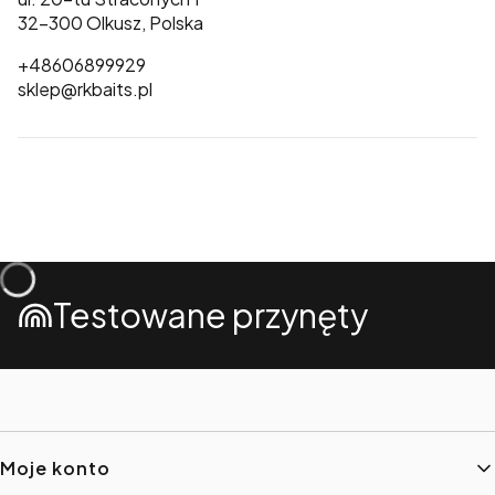
32-300 Olkusz, Polska
+48606899929
sklep@rkbaits.pl
Testowane przynęty
Linki w stopce
Moje konto