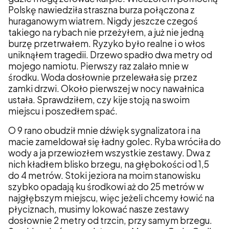
Polskę nawiedziła straszna burza połączona z
huraganowym wiatrem. Nigdy jeszcze czegoś
takiego na rybach nie przeżyłem, a już nie jedną
burzę przetrwałem. Ryzyko było realne i o włos
uniknąłem tragedii. Drzewo spadło dwa metry od
mojego namiotu. Pierwszy raz zalało mnie w
środku. Woda dosłownie przelewała się przez
zamki drzwi. Około pierwszej w nocy nawałnica
ustała. Sprawdziłem, czy kije stoją na swoim
miejscu i poszedłem spać.
O 9 rano obudził mnie dźwięk sygnalizatora i na
macie zameldował się ładny golec. Ryba wróciła do
wody a ja przewiozłem wszystkie zestawy. Dwa z
nich kładłem blisko brzegu, na głębokości od 1,5
do 4 metrów. Stoki jeziora na moim stanowisku
szybko opadają ku środkowi aż do 25 metrów w
najgłębszym miejscu, więc jeżeli chcemy łowić na
płyciznach, musimy lokować nasze zestawy
dosłownie 2 metry od trzcin, przy samym brzegu.