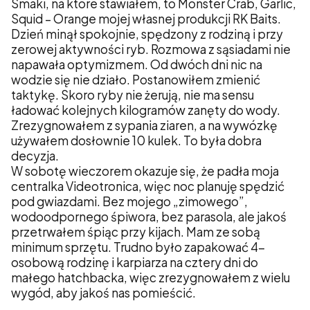
Smaki, na które stawiałem, to Monster Crab, Garlic,
Squid – Orange mojej własnej produkcji RK Baits.
Dzień minął spokojnie, spędzony z rodziną i przy
zerowej aktywności ryb. Rozmowa z sąsiadami nie
napawała optymizmem. Od dwóch dni nic na
wodzie się nie działo. Postanowiłem zmienić
taktykę. Skoro ryby nie żerują, nie ma sensu
ładować kolejnych kilogramów zanęty do wody.
Zrezygnowałem z sypania ziaren, a na wywózkę
używałem dosłownie 10 kulek. To była dobra
decyzja.
W sobotę wieczorem okazuje się, że padła moja
centralka Videotronica, więc noc planuję spędzić
pod gwiazdami. Bez mojego „zimowego”,
wodoodpornego śpiwora, bez parasola, ale jakoś
przetrwałem śpiąc przy kijach. Mam ze sobą
minimum sprzętu. Trudno było zapakować 4-
osobową rodzinę i karpiarza na cztery dni do
małego hatchbacka, więc zrezygnowałem z wielu
wygód, aby jakoś nas pomieścić.