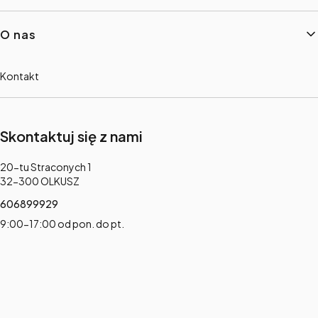
O nas
Kontakt
Skontaktuj się z nami
Adres:
20-tu Straconych 1
32-300 OLKUSZ
606899929
9:00-17:00 od pon. do pt.