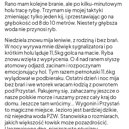
Rano mam kolejne branie, ale po kilku-minutowym
holu tracę rybę. Trzymam się mojej taktyki
zmieniając tylko jeden kij, i przestawiając go na
głębokość od 8 do 10 metrów. Niestety głębsza
woda nie przynosi ryb.
Niedziela znowu mija leniwie, z rodziną i bez brań.
W nocy wyrywa mnie dźwięk sygnalizatora i po
krótkim holu ląduje 11,5kg golca na macie. Ryba
znowu wzięła z wypłycenia. O 4 nad ranem słyszę
atomowy odjazd, zacinam i rozpoczynam
emocjonujący hol. Tym razem pełnołuski 11,6kg
wylądował w podbieraku. Ostatni dzień i noc mija
bez brań i we wtorek wracam łodzią z powrotem
pod Przystań. Pakujemy się, zahaczamy jeszcze o
nasze polskie morze i ruszamy przez cały kraj do
domu. Jeszcze tam wrócimy... Wygonin i Przystań
to magiczne miejsce. Jezioro jest bardziej dzikie,
niż niejedna woda PZW. Stanowiska o rozmiarach,
jakich większość łowisk może pozazdrościć.
Urozmaicone dno, piaszczyste płycizny,