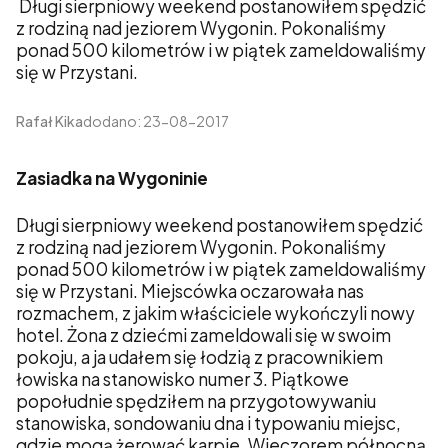
Długi sierpniowy weekend postanowiłem spędzić
z rodziną nad jeziorem Wygonin. Pokonaliśmy
ponad 500 kilometrów i w piątek zameldowaliśmy
się w Przystani.
Rafał Kika
dodano: 23-08-2017
Zasiadka na Wygoninie
Długi sierpniowy weekend postanowiłem spędzić
z rodziną nad jeziorem Wygonin. Pokonaliśmy
ponad 500 kilometrów i w piątek zameldowaliśmy
się w Przystani. Miejscówka oczarowała nas
rozmachem, z jakim właściciele wykończyli nowy
hotel. Żona z dziećmi zameldowali się w swoim
pokoju, a ja udałem się łodzią z pracownikiem
łowiska na stanowisko numer 3. Piątkowe
popołudnie spędziłem na przygotowywaniu
stanowiska, sondowaniu dna i typowaniu miejsc,
gdzie mogą żerować karpie. Wieczorem północną