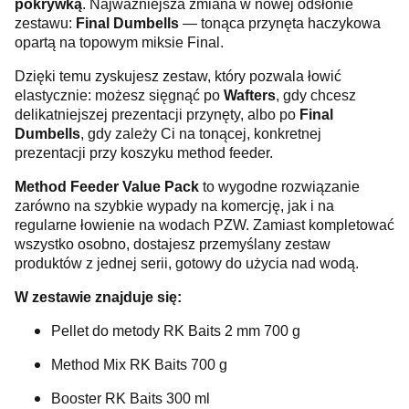
pokrywką
. Najważniejsza zmiana w nowej odsłonie
zestawu:
Final Dumbells
— tonąca przynęta haczykowa
opartą na topowym miksie Final.
Dzięki temu zyskujesz zestaw, który pozwala łowić
elastycznie: możesz sięgnąć po
Wafters
, gdy chcesz
delikatniejszej prezentacji przynęty, albo po
Final
Dumbells
, gdy zależy Ci na tonącej, konkretnej
prezentacji przy koszyku method feeder.
Method Feeder Value Pack
to wygodne rozwiązanie
zarówno na szybkie wypady na komercję, jak i na
regularne łowienie na wodach PZW. Zamiast kompletować
wszystko osobno, dostajesz przemyślany zestaw
produktów z jednej serii, gotowy do użycia nad wodą.
W zestawie znajduje się:
Pellet do metody RK Baits 2 mm 700 g
Method Mix RK Baits 700 g
Booster RK Baits 300 ml