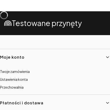
Testowane przynęty
Linki w stopce
Moje konto
Twoje zamówienia
Ustawienia konta
Przechowalnia
Płatności i dostawa