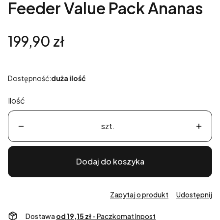
Feeder Value Pack Ananas
Cena
199,90 zł
Dostępność:
duża ilość
Ilość
szt.
Dodaj do koszyka
Zapytaj o produkt
Udostępnij
Dostawa
od 19,15 zł
- Paczkomat Inpost