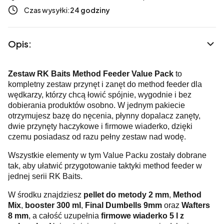
Czas wysyłki:
24 godziny
Opis:
Zestaw RK Baits Method Feeder Value Pack
to
kompletny zestaw przynęt i zanęt do method feeder dla
wędkarzy, którzy chcą łowić spójnie, wygodnie i bez
dobierania produktów osobno. W jednym pakiecie
otrzymujesz bazę do nęcenia, płynny dopalacz zanęty,
dwie przynęty haczykowe i firmowe wiaderko, dzięki
czemu posiadasz od razu pełny zestaw nad wodę.
Wszystkie elementy w tym Value Packu zostały dobrane
tak, aby ułatwić przygotowanie taktyki method feeder w
jednej serii RK Baits.
W środku znajdziesz
pellet do metody 2 mm
,
Method
Mix
,
booster 300 ml
,
Final Dumbells 9mm
oraz
Wafters
8 mm
, a całość uzupełnia
firmowe wiaderko 5 l z