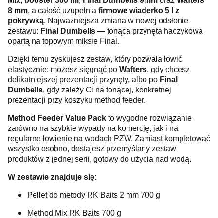
Mix
,
booster 300 ml
,
Final Dumbells 9mm
oraz
Wafters
8 mm
, a całość uzupełnia
firmowe wiaderko 5 l z
pokrywką
. Najważniejsza zmiana w nowej odsłonie
zestawu:
Final Dumbells
— tonąca przynęta haczykowa
opartą na topowym miksie Final.
Dzięki temu zyskujesz zestaw, który pozwala łowić
elastycznie: możesz sięgnąć po
Wafters
, gdy chcesz
delikatniejszej prezentacji przynęty, albo po
Final
Dumbells
, gdy zależy Ci na tonącej, konkretnej
prezentacji przy koszyku method feeder.
Method Feeder Value Pack
to wygodne rozwiązanie
zarówno na szybkie wypady na komercję, jak i na
regularne łowienie na wodach PZW. Zamiast kompletować
wszystko osobno, dostajesz przemyślany zestaw
produktów z jednej serii, gotowy do użycia nad wodą.
W zestawie znajduje się:
Pellet do metody RK Baits 2 mm 700 g
Method Mix RK Baits 700 g