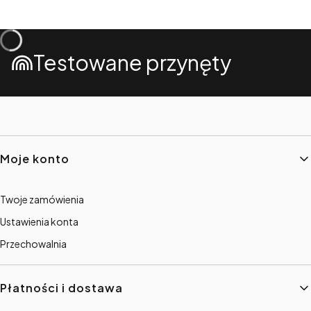
Testowane przynęty
Linki w stopce
Moje konto
Twoje zamówienia
Ustawienia konta
Przechowalnia
Płatności i dostawa