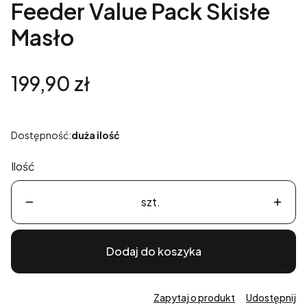
Feeder Value Pack Skisłe
Masło
Cena
199,90 zł
Dostępność:
duża ilość
Ilość
szt.
Dodaj do koszyka
Zapytaj o produkt
Udostępnij