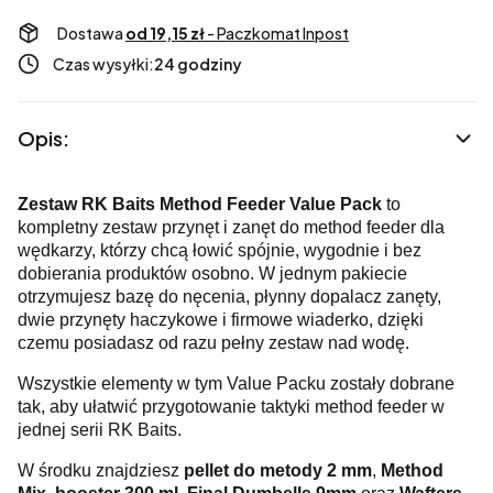
Dostawa
od 19,15 zł
- Paczkomat Inpost
Czas wysyłki:
24 godziny
Opis:
Zestaw RK Baits Method Feeder Value Pack
to
kompletny zestaw przynęt i zanęt do method feeder dla
wędkarzy, którzy chcą łowić spójnie, wygodnie i bez
dobierania produktów osobno. W jednym pakiecie
otrzymujesz bazę do nęcenia, płynny dopalacz zanęty,
dwie przynęty haczykowe i firmowe wiaderko, dzięki
czemu posiadasz od razu pełny zestaw nad wodę.
Wszystkie elementy w tym Value Packu zostały dobrane
tak, aby ułatwić przygotowanie taktyki method feeder w
jednej serii RK Baits.
W środku znajdziesz
pellet do metody 2 mm
,
Method