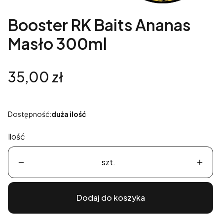
Booster RK Baits Ananas
Masło 300ml
Cena
35,00 zł
Dostępność:
duża ilość
Ilość
szt.
Dodaj do koszyka