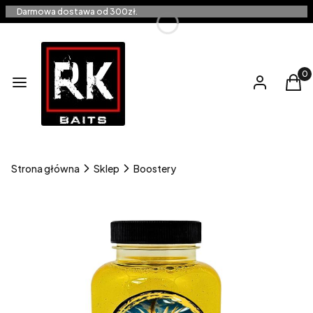
Darmowa dostawa od 300zł.
Produ
Menu
Zaloguj się
Kos
Strona główna
Sklep
Boostery