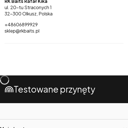
RK Baits Rafał Kika
ul. 20-tu Straconych 1
32-300 Olkusz, Polska
+48606899929
sklep@rkbaits.pl
Testowane przynęty
Linki w stopce