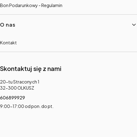
Bon Podarunkowy - Regulamin
O nas
Kontakt
Skontaktuj się z nami
Adres:
20-tu Straconych 1
32-300 OLKUSZ
606899929
9:00-17:00 od pon. do pt.