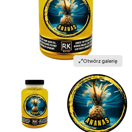
Otwórz galerię