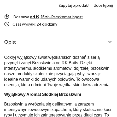
Zapytaj o produkt
Udostępnij
Dostawa
od 19,15 zł
- Paczkomat Inpost
Czas wysyłki:
24 godziny
Opis:
Odkryj wyjątkowy świat wędkarskich doznań z serią
przynęt i zanęt Brzoskwinia od RK Baits. Dzięki
intensywnemu, słodkiemu aromatowi dojrzałej brzoskwini,
nasze produkty skutecznie przyciągają ryby, tworząc
idealne warunki do udanych połowów. To owocowa
esencja, która odmieni Twoje wędkarskie doświadczenia.
Wyjątkowy Aromat Słodkiej Brzoskwini
Brzoskwinia wyróżnia się delikatnym, a zarazem
intensywnym owocowym zapachem, który skutecznie kusi
ryby i utrzymuje ich zainteresowanie przez długi czas. To