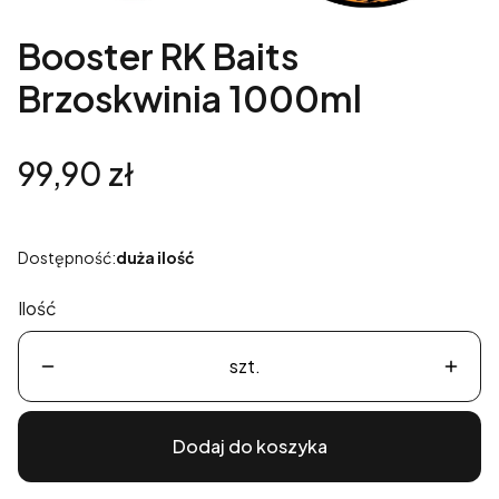
Booster RK Baits
Brzoskwinia 1000ml
Cena
99,90 zł
Dostępność:
duża ilość
Ilość
szt.
Dodaj do koszyka