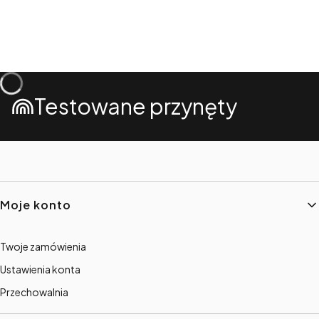
Testowane przynęty
Linki w stopce
Moje konto
Twoje zamówienia
Ustawienia konta
Przechowalnia