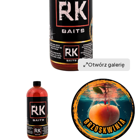
Otwórz galerię