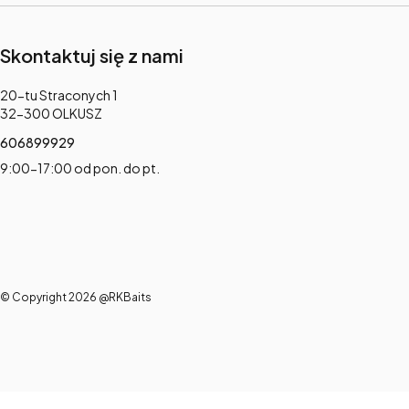
Skontaktuj się z nami
Adres:
20-tu Straconych 1
32-300 OLKUSZ
606899929
9:00-17:00 od pon. do pt.
© Copyright 2026 @RKBaits