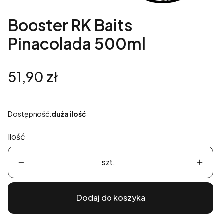
Booster RK Baits
Pinacolada 500ml
Cena
51,90 zł
Dostępność:
duża ilość
Ilość
szt.
Dodaj do koszyka