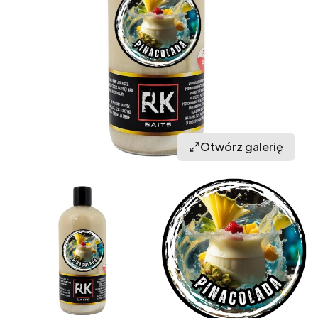
Otwórz galerię