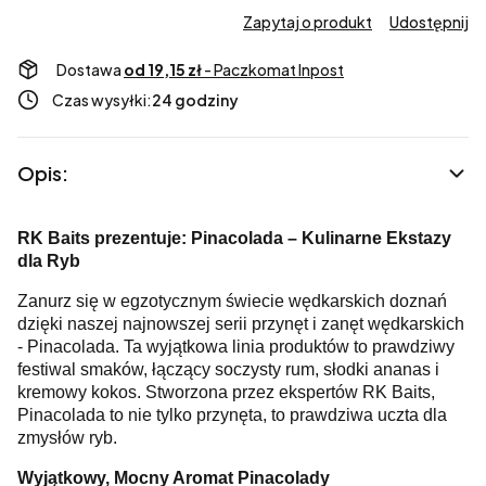
Zapytaj o produkt
Udostępnij
Dostawa
od 19,15 zł
- Paczkomat Inpost
Czas wysyłki:
24 godziny
Opis:
RK Baits prezentuje: Pinacolada – Kulinarne Ekstazy
dla Ryb
Zanurz się w egzotycznym świecie wędkarskich doznań
dzięki naszej najnowszej serii przynęt i zanęt wędkarskich
- Pinacolada. Ta wyjątkowa linia produktów to prawdziwy
festiwal smaków, łączący soczysty rum, słodki ananas i
kremowy kokos. Stworzona przez ekspertów RK Baits,
Pinacolada to nie tylko przynęta, to prawdziwa uczta dla
zmysłów ryb.
Wyjątkowy, Mocny Aromat Pinacolady