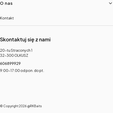
O nas
Kontakt
Skontaktuj się z nami
Adres:
20-tu Straconych 1
32-300 OLKUSZ
606899929
9:00-17:00 od pon. do pt.
© Copyright 2026 @RKBaits