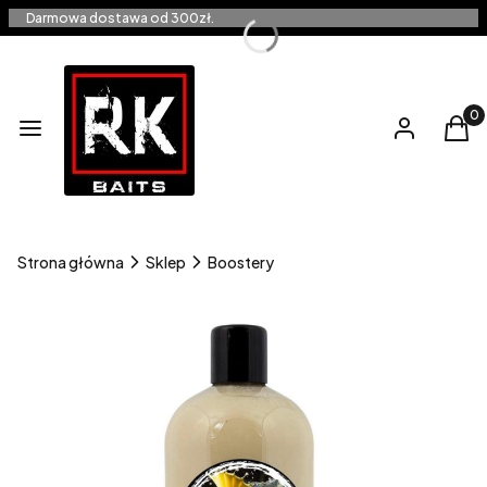
Darmowa dostawa od 300zł.
Produ
Menu
Zaloguj się
Kos
Strona główna
Sklep
Boostery