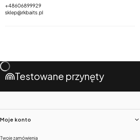
+48606899929
sklep@rkbaits.pl
Testowane przynęty
Linki w stopce
Moje konto
Twoje zamówienia