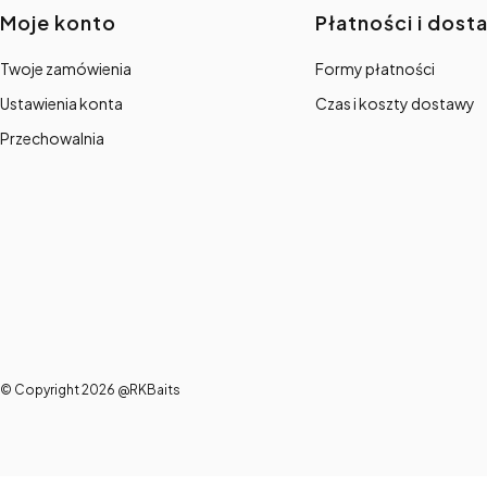
Linki w stopce
Moje konto
Płatności i dost
Twoje zamówienia
Formy płatności
Ustawienia konta
Czas i koszty dostawy
Przechowalnia
© Copyright 2026 @RKBaits