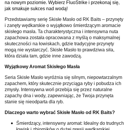
na nowym poziomie. Wybierz FluoStrike i przekonaj się,
jak smakuje sukces nad wodą!
Przedstawiamy serię Skisłe Masło od RK Baits – przynęty
i zanęty wędkarskie o wyjątkowo śmierdzącym aromacie
skisłego masła. Ta charakterystyczna i intensywna nuta
zapachowa została opracowana z myślą o maksymalnej
skuteczności na łowiskach, gdzie tradycyjne przynęty
mogą nie wystarczyć. Skisłe Masło to prawdziwa siła,
która działa tam, gdzie inne zawodzą.
Wyjątkowy Aromat Skisłego Masła
Seria Skisłe Masło wyróżnia się silnym, niepowtarzalnym
zapachem, który skutecznie przyciąga ryby i pobudza ich
zmysły. Intensywna woń przebija się przez naturalne
zapachy dna i wody, zapewniając, że Twoja przynęta
stanie się nieodparta dla ryb.
Dlaczego warto wybrać Skisłe Masło od RK Baits?
Śmierdzący, intensywny aromat: Idealny do trudnych
łowisk i zbiorników o dużej presji wędkarskiej.