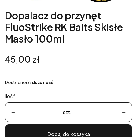
Dopalacz do przynęt
FluoStrike RK Baits Skisłe
Masło 100ml
Cena
45,00 zł
Dostępność:
duża ilość
Ilość
szt.
Dodaj do koszyka