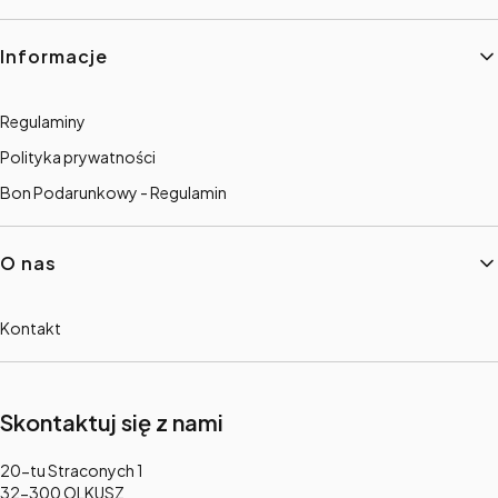
Informacje
Regulaminy
Polityka prywatności
Bon Podarunkowy - Regulamin
O nas
Kontakt
Skontaktuj się z nami
Adres:
20-tu Straconych 1
32-300 OLKUSZ