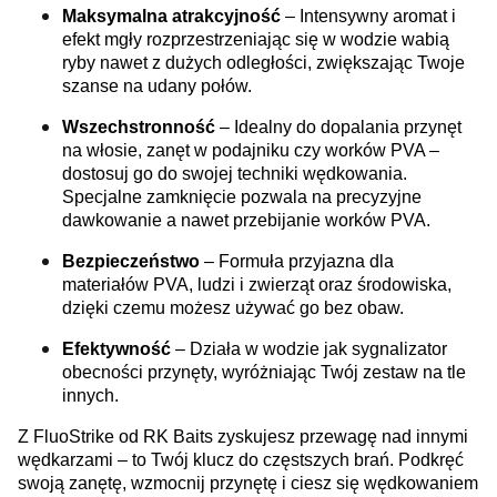
Maksymalna
atrakcyjność
– Intensywny aromat i
efekt mgły rozprzestrzeniając się w wodzie wabią
ryby nawet z dużych odległości, zwiększając Twoje
szanse na udany połów.
Wszechstronność
– Idealny do dopalania przynęt
na włosie, zanęt w podajniku czy worków PVA –
dostosuj go do swojej techniki wędkowania.
Specjalne zamknięcie pozwala na precyzyjne
dawkowanie a nawet przebijanie worków PVA.
Bezpieczeństwo
– Formuła przyjazna dla
materiałów PVA, ludzi i zwierząt oraz środowiska,
dzięki czemu możesz używać go bez obaw.
Efektywność
– Działa w wodzie jak sygnalizator
obecności przynęty, wyróżniając Twój zestaw na tle
innych.
Z FluoStrike od RK Baits zyskujesz przewagę nad innymi
wędkarzami – to Twój klucz do częstszych brań. Podkręć
swoją zanętę, wzmocnij przynętę i ciesz się wędkowaniem