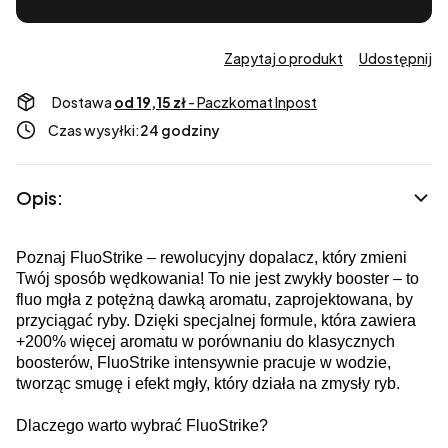
Zapytaj o produkt
Udostępnij
Dostawa
od 19,15 zł
- Paczkomat Inpost
Czas wysyłki:
24 godziny
Opis:
Poznaj FluoStrike – rewolucyjny dopalacz, który zmieni
Twój sposób wędkowania! To nie jest zwykły booster – to
fluo mgła z potężną dawką aromatu, zaprojektowana, by
przyciągać ryby. Dzięki specjalnej formule, która zawiera
+200% więcej aromatu w porównaniu do klasycznych
boosterów, FluoStrike intensywnie pracuje w wodzie,
tworząc smugę i efekt mgły, który działa na zmysły ryb.
Dlaczego warto wybrać FluoStrike?