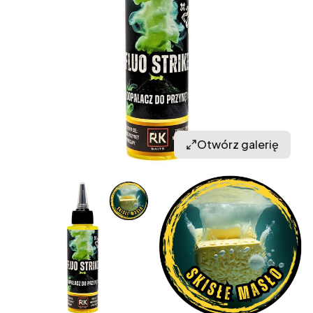
Otwórz galerię