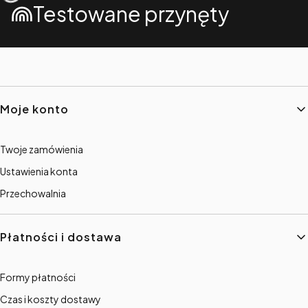
Testowane przynęty
Linki w stopce
Moje konto
Twoje zamówienia
Ustawienia konta
Przechowalnia
Płatności i dostawa
Formy płatności
Czas i koszty dostawy