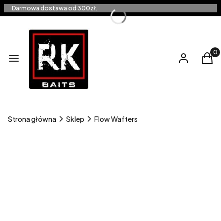
Darmowa dostawa od 300zł.
Produ
Menu
Zaloguj się
Kos
Strona główna
Sklep
Flow Wafters