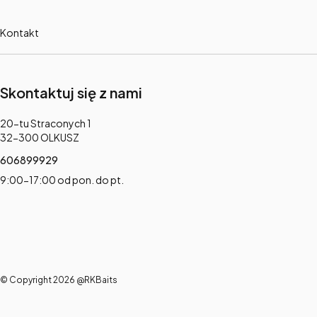
Kontakt
Skontaktuj się z nami
Adres:
20-tu Straconych 1
32-300 OLKUSZ
606899929
9:00-17:00 od pon. do pt.
© Copyright 2026 @RKBaits