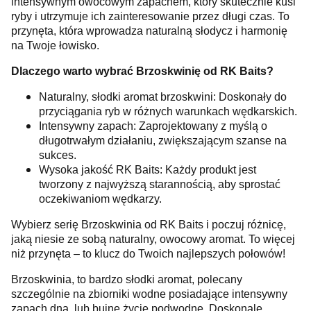
intensywnym owocowym zapachem, który skutecznie kusi
ryby i utrzymuje ich zainteresowanie przez długi czas. To
przynęta, która wprowadza naturalną słodycz i harmonię
na Twoje łowisko.
Dlaczego warto wybrać Brzoskwinię od RK Baits?
Naturalny, słodki aromat brzoskwini: Doskonały do
przyciągania ryb w różnych warunkach wędkarskich.
Intensywny zapach: Zaprojektowany z myślą o
długotrwałym działaniu, zwiększającym szanse na
sukces.
Wysoka jakość RK Baits: Każdy produkt jest
tworzony z najwyższą starannością, aby sprostać
oczekiwaniom wędkarzy.
Wybierz serię Brzoskwinia od RK Baits i poczuj różnicę,
jaką niesie ze sobą naturalny, owocowy aromat. To więcej
niż przynęta – to klucz do Twoich najlepszych połowów!
Brzoskwinia, to bardzo słodki aromat, polecany
szczególnie na zbiorniki wodne posiadające intensywny
zapach dna, lub bujne życie podwodne. Doskonale