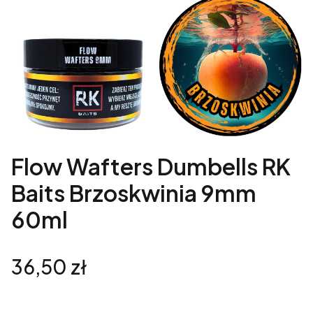
Flow Wafters Dumbells RK
Baits Brzoskwinia 9mm
60ml
Cena
36,50 zł