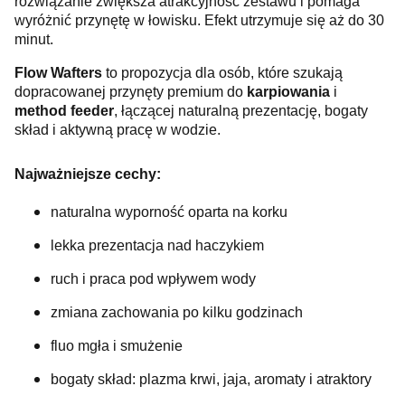
rozwiązanie zwiększa atrakcyjność zestawu i pomaga
wyróżnić przynętę w łowisku. Efekt utrzymuje się aż do 30
minut.
Flow Wafters
to propozycja dla osób, które szukają
dopracowanej przynęty premium do
karpiowania
i
method feeder
, łączącej naturalną prezentację, bogaty
skład i aktywną pracę w wodzie.
Najważniejsze cechy:
naturalna wyporność oparta na korku
lekka prezentacja nad haczykiem
ruch i praca pod wpływem wody
zmiana zachowania po kilku godzinach
fluo mgła i smużenie
bogaty skład: plazma krwi, jaja, aromaty i atraktory