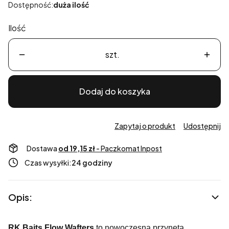
Dostępność:
duża ilość
Ilość
szt.
Dodaj do koszyka
Zapytaj o produkt
Udostępnij
Dostawa
od 19,15 zł
- Paczkomat Inpost
Czas wysyłki:
24 godziny
Opis:
RK Baits Flow Wafters
to nowoczesna przynęta