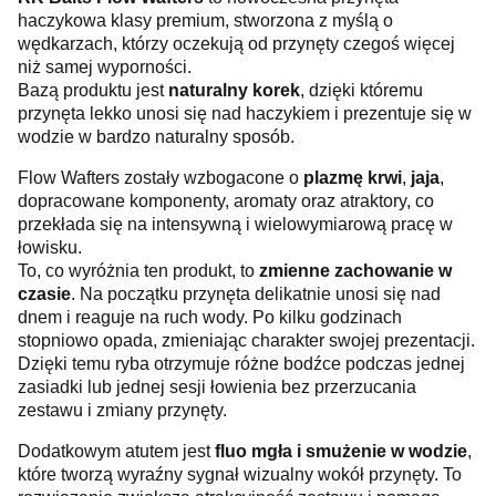
haczykowa klasy premium, stworzona z myślą o
wędkarzach, którzy oczekują od przynęty czegoś więcej
niż samej wyporności.
Bazą produktu jest
naturalny korek
, dzięki któremu
przynęta lekko unosi się nad haczykiem i prezentuje się w
wodzie w bardzo naturalny sposób.
Flow Wafters zostały wzbogacone o
plazmę krwi
,
jaja
,
dopracowane komponenty, aromaty oraz atraktory, co
przekłada się na intensywną i wielowymiarową pracę w
łowisku.
To, co wyróżnia ten produkt, to
zmienne zachowanie w
czasie
. Na początku przynęta delikatnie unosi się nad
dnem i reaguje na ruch wody. Po kilku godzinach
stopniowo opada, zmieniając charakter swojej prezentacji.
Dzięki temu ryba otrzymuje różne bodźce podczas jednej
zasiadki lub jednej sesji łowienia bez przerzucania
zestawu i zmiany przynęty.
Dodatkowym atutem jest
fluo mgła i smużenie w wodzie
,
które tworzą wyraźny sygnał wizualny wokół przynęty. To