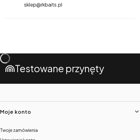
sklep@rkbaits.pl
Testowane przynęty
Linki w stopce
Moje konto
Twoje zamówienia
Ustawienia konta