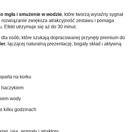
uo mgła i smużenie w wodzie
, które tworzą wyraźny sygnał
o rozwiązanie zwiększa atrakcyjność zestawu i pomaga
. Efekt utrzymuje się aż do 30 minut.
 dla osób, które szukają dopracowanej przynęty premium do
der
, łączącej naturalną prezentację, bogaty skład i aktywną
oparta na korku
d haczykiem
ływem wody
 kilku godzinach
rwi, jaja, aromaty i atraktory