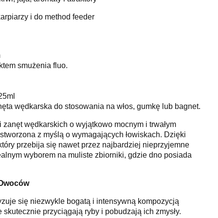
arpiarzy i do method feeder
m
ktem smużenia fluo.
25ml
ęta wędkarska do stosowania na włos, gumkę lub bagnet.
t i zanęt wędkarskich o wyjątkowo mocnym i trwałym
tworzona z myślą o wymagających łowiskach. Dzięki
óry przebija się nawet przez najbardziej nieprzyjemne
dealnym wyborem na muliste zbiorniki, gdzie dno posiada
 Owoców
ryzuje się niezwykle bogatą i intensywną kompozycją
skutecznie przyciągają ryby i pobudzają ich zmysły.