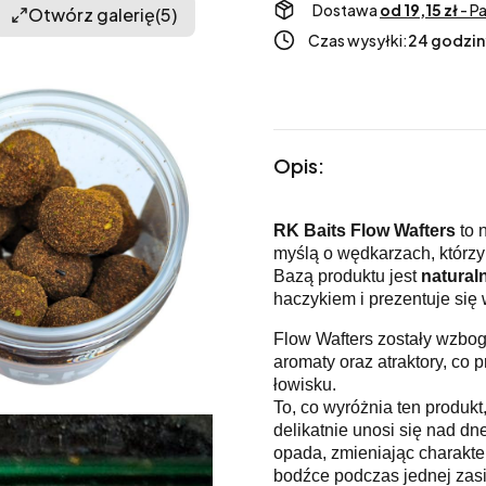
Dostawa
od 19,15 zł
- P
Otwórz galerię
(5)
Czas wysyłki:
24 godzin
Opis:
RK Baits Flow Wafters
to 
myślą o wędkarzach, którzy
Bazą produktu jest
natural
haczykiem i prezentuje się
Flow Wafters zostały wzbo
aromaty oraz atraktory, co
łowisku.
To, co wyróżnia ten produkt
delikatnie unosi się nad d
opada, zmieniając charakter
bodźce podczas jednej zasia