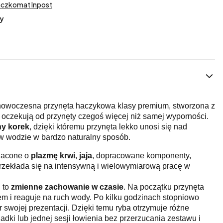
aczkomat Inpost
y
nowoczesna przynęta haczykowa klasy premium, stworzona z
 oczekują od przynęty czegoś więcej niż samej wyporności.
ny korek
, dzięki któremu przynęta lekko unosi się nad
 w wodzie w bardzo naturalny sposób.
gacone o
plazmę krwi
,
jaja
, dopracowane komponenty,
 przekłada się na intensywną i wielowymiarową pracę w
, to
zmienne zachowanie w czasie
. Na początku przynęta
nem i reaguje na ruch wody. Po kilku godzinach stopniowo
 swojej prezentacji. Dzięki temu ryba otrzymuje różne
dki lub jednej sesji łowienia bez przerzucania zestawu i