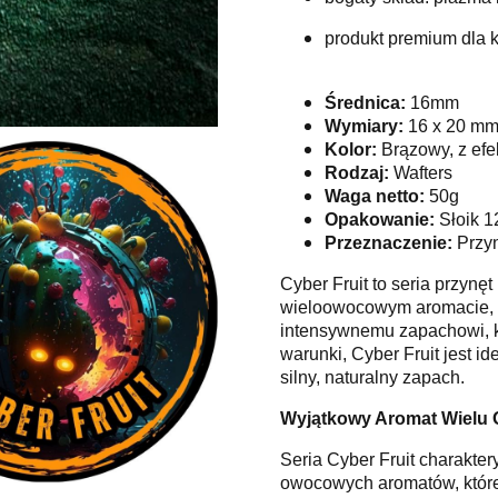
produkt premium dla k
Średnica:
16mm
Wymiary:
16 x 20 m
Kolor:
Brązowy, z efe
Rodzaj:
Wafters
Waga netto:
50g
Opakowanie:
Słoik 1
Przeznaczenie:
Przyn
Cyber Fruit to seria przynę
wieloowocowym aromacie, s
intensywnemu zapachowi, kt
warunki, Cyber Fruit jest i
silny, naturalny zapach.
Wyjątkowy Aromat Wielu
Seria Cyber Fruit charakte
owocowych aromatów, które 