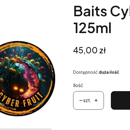
Baits Cy
125ml
Cena
45,00 zł
Dostępność:
duża ilość
Ilość
szt.