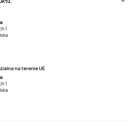
uktu.
ka
ch 1
lska
alna na terenie UE
ka
ch 1
lska