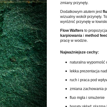
zmiany przynęty.
Dodatkowym atutem jest
fl
wizualny wokół przynęty. T
wyróżnić przynętę w łowisku
Flow Wafters
to propozycja
karpiowania
i
method fee
pracę w wodzie.
Najważniejsze cechy:
naturalna wyporność 
lekka prezentacja na
ruch i praca pod wp
zmiana zachowania po
fluo mgła i smużenie
bogaty skład: plazma k