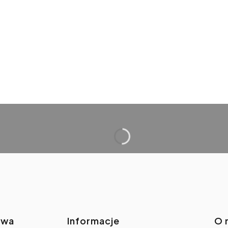
awa
Informacje
O 