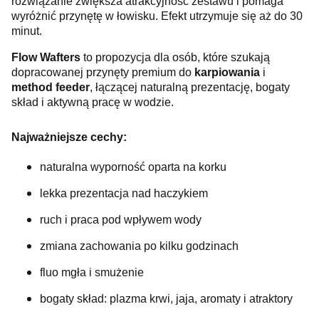
rozwiązanie zwiększa atrakcyjność zestawu i pomaga
wyróżnić przynętę w łowisku. Efekt utrzymuje się aż do 30
minut.
Flow Wafters
to propozycja dla osób, które szukają
dopracowanej przynęty premium do
karpiowania
i
method feeder
, łączącej naturalną prezentację, bogaty
skład i aktywną pracę w wodzie.
Najważniejsze cechy:
naturalna wyporność oparta na korku
lekka prezentacja nad haczykiem
ruch i praca pod wpływem wody
zmiana zachowania po kilku godzinach
fluo mgła i smużenie
bogaty skład: plazma krwi, jaja, aromaty i atraktory