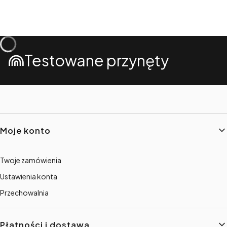
Testowane przynęty
Linki w stopce
Moje konto
Twoje zamówienia
Ustawienia konta
Przechowalnia
Płatności i dostawa