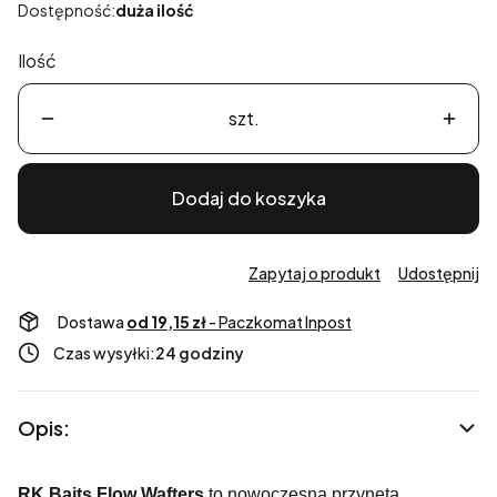
Dostępność:
duża ilość
Ilość
szt.
Dodaj do koszyka
Zapytaj o produkt
Udostępnij
Dostawa
od 19,15 zł
- Paczkomat Inpost
Czas wysyłki:
24 godziny
Opis:
RK Baits Flow Wafters
to nowoczesna przynęta