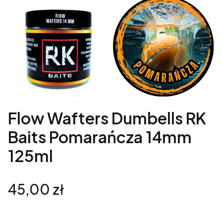
Flow Wafters Dumbells RK
Baits Pomarańcza 14mm
125ml
Cena
45,00 zł