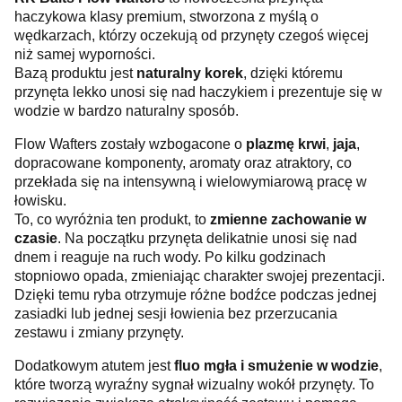
haczykowa klasy premium, stworzona z myślą o
wędkarzach, którzy oczekują od przynęty czegoś więcej
niż samej wyporności.
Bazą produktu jest
naturalny korek
, dzięki któremu
przynęta lekko unosi się nad haczykiem i prezentuje się w
wodzie w bardzo naturalny sposób.
Flow Wafters zostały wzbogacone o
plazmę krwi
,
jaja
,
dopracowane komponenty, aromaty oraz atraktory, co
przekłada się na intensywną i wielowymiarową pracę w
łowisku.
To, co wyróżnia ten produkt, to
zmienne zachowanie w
czasie
. Na początku przynęta delikatnie unosi się nad
dnem i reaguje na ruch wody. Po kilku godzinach
stopniowo opada, zmieniając charakter swojej prezentacji.
Dzięki temu ryba otrzymuje różne bodźce podczas jednej
zasiadki lub jednej sesji łowienia bez przerzucania
zestawu i zmiany przynęty.
Dodatkowym atutem jest
fluo mgła i smużenie w wodzie
,
które tworzą wyraźny sygnał wizualny wokół przynęty. To