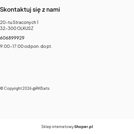
Skontaktuj się z nami
Adres:
20-tu Straconych 1
32-300 OLKUSZ
606899929
9:00-17:00 od pon. do pt.
© Copyright 2026 @RKBaits
Sklep internetowy
Shoper.pl