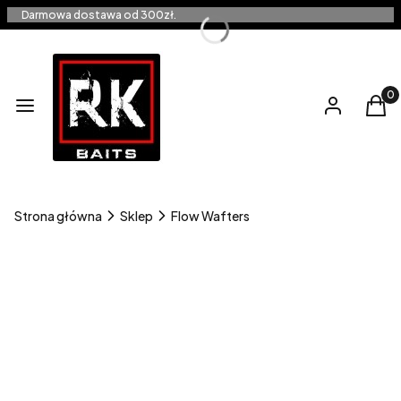
Darmowa dostawa od 300zł.
Produ
Menu
Zaloguj się
Kos
Strona główna
Sklep
Flow Wafters