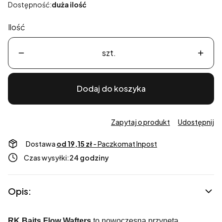
Dostępność:
duża ilość
Ilość
szt.
Dodaj do koszyka
Zapytaj o produkt
Udostępnij
Dostawa
od 19,15 zł
- Paczkomat Inpost
Czas wysyłki:
24 godziny
Opis:
RK Baits Flow Wafters
to nowoczesna przynęta