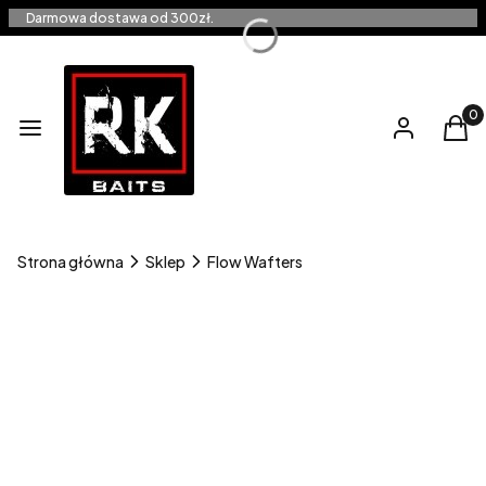
Darmowa dostawa od 300zł.
Produ
Menu
Zaloguj się
Kos
Strona główna
Sklep
Flow Wafters