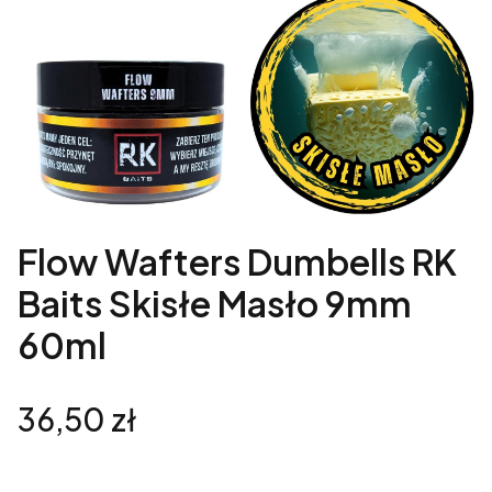
Flow Wafters Dumbells RK
Baits Skisłe Masło 9mm
60ml
Cena
36,50 zł