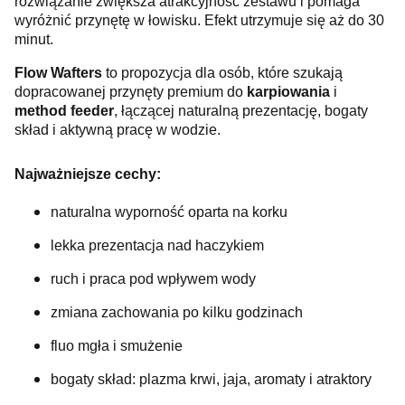
rozwiązanie zwiększa atrakcyjność zestawu i pomaga
wyróżnić przynętę w łowisku. Efekt utrzymuje się aż do 30
minut.
Flow Wafters
to propozycja dla osób, które szukają
dopracowanej przynęty premium do
karpiowania
i
method feeder
, łączącej naturalną prezentację, bogaty
skład i aktywną pracę w wodzie.
Najważniejsze cechy:
naturalna wyporność oparta na korku
lekka prezentacja nad haczykiem
ruch i praca pod wpływem wody
zmiana zachowania po kilku godzinach
fluo mgła i smużenie
bogaty skład: plazma krwi, jaja, aromaty i atraktory