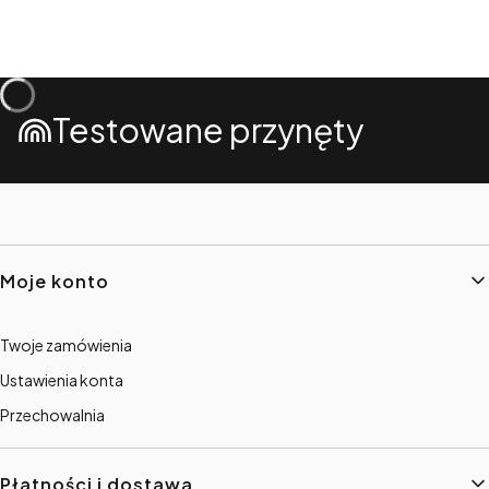
Testowane przynęty
Linki w stopce
Moje konto
Twoje zamówienia
Ustawienia konta
Przechowalnia
Płatności i dostawa