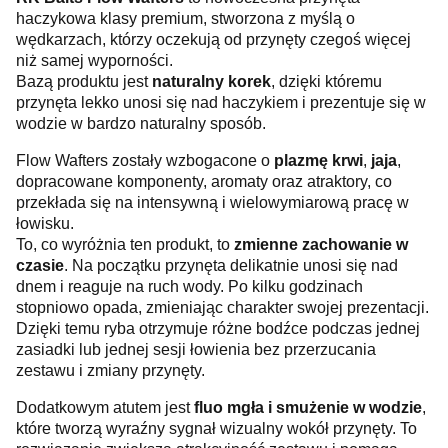
haczykowa klasy premium, stworzona z myślą o
wędkarzach, którzy oczekują od przynęty czegoś więcej
niż samej wyporności.
Bazą produktu jest
naturalny korek
, dzięki któremu
przynęta lekko unosi się nad haczykiem i prezentuje się w
wodzie w bardzo naturalny sposób.
Flow Wafters zostały wzbogacone o
plazmę krwi
,
jaja
,
dopracowane komponenty, aromaty oraz atraktory, co
przekłada się na intensywną i wielowymiarową pracę w
łowisku.
To, co wyróżnia ten produkt, to
zmienne zachowanie w
czasie
. Na początku przynęta delikatnie unosi się nad
dnem i reaguje na ruch wody. Po kilku godzinach
stopniowo opada, zmieniając charakter swojej prezentacji.
Dzięki temu ryba otrzymuje różne bodźce podczas jednej
zasiadki lub jednej sesji łowienia bez przerzucania
zestawu i zmiany przynęty.
Dodatkowym atutem jest
fluo mgła i smużenie w wodzie
,
które tworzą wyraźny sygnał wizualny wokół przynęty. To