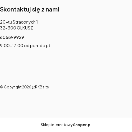
Skontaktuj się z nami
Adres:
20-tu Straconych 1
32-300 OLKUSZ
606899929
9:00-17:00 od pon. do pt.
© Copyright 2026 @RKBaits
Sklep internetowy
Shoper.pl