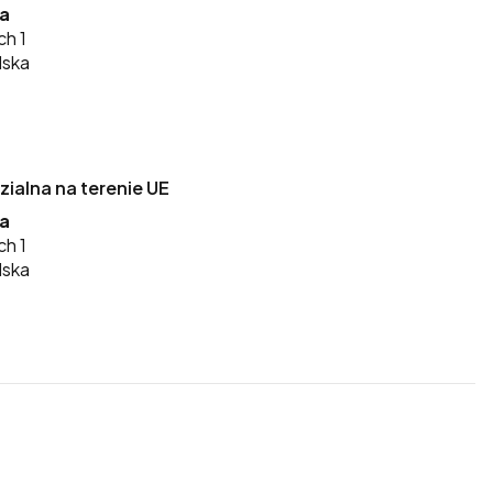
ka
ch 1
lska
alna na terenie UE
ka
ch 1
lska