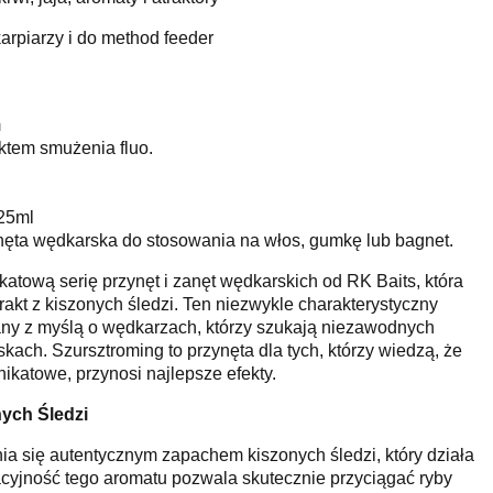
arpiarzy i do method feeder
m
ktem smużenia fluo.
25ml
ęta wędkarska do stosowania na włos, gumkę lub bagnet.
atową serię przynęt i zanęt wędkarskich od RK Baits, która
rakt z kiszonych śledzi. Ten niezwykle charakterystyczny
any z myślą o wędkarzach, którzy szukają niezawodnych
kach. Szursztroming to przynęta dla tych, którzy wiedzą, że
nikatowe, przynosi najlepsze efekty.
ych Śledzi
ia się autentycznym zapachem kiszonych śledzi, który działa
cyjność tego aromatu pozwala skutecznie przyciągać ryby