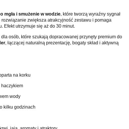
uo mgła i smużenie w wodzie
, które tworzą wyraźny sygnał
o rozwiązanie zwiększa atrakcyjność zestawu i pomaga
. Efekt utrzymuje się aż do 30 minut.
 dla osób, które szukają dopracowanej przynęty premium do
der
, łączącej naturalną prezentację, bogaty skład i aktywną
oparta na korku
d haczykiem
ływem wody
 kilku godzinach
rwi, jaja, aromaty i atraktory