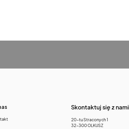
nas
Skontaktuj się z nami
takt
Adres:
20-tu Straconych 1
32-300 OLKUSZ