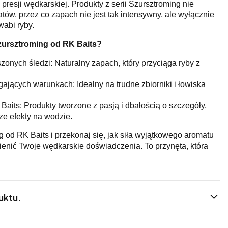
presji wędkarskiej. Produkty z serii Szursztroming nie
ów, przez co zapach nie jest tak intensywny, ale wyłącznie
wabi ryby.
zursztroming od RK Baits?
szonych śledzi: Naturalny zapach, który przyciąga ryby z
jących warunkach: Idealny na trudne zbiorniki i łowiska
aits: Produkty tworzone z pasją i dbałością o szczegóły,
ze efekty na wodzie.
 od RK Baits i przekonaj się, jak siła wyjątkowego aromatu
enić Twoje wędkarskie doświadczenia. To przynęta, która
uktu.