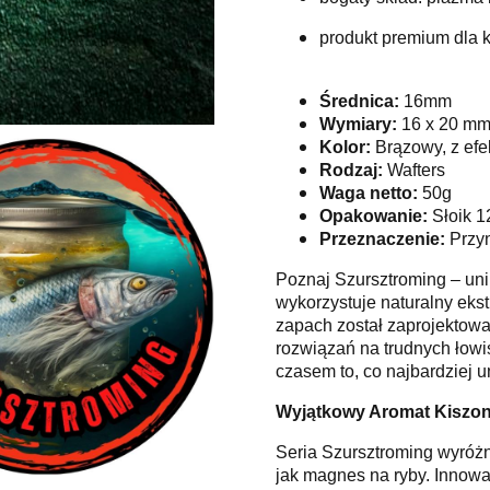
produkt premium dla k
Średnica:
16mm
Wymiary:
16 x 20 m
Kolor:
Brązowy, z efe
Rodzaj:
Wafters
Waga netto:
50g
Opakowanie:
Słoik 1
Przeznaczenie:
Przyn
Poznaj Szursztroming – unik
wykorzystuje naturalny ekst
zapach został zaprojektow
rozwiązań na trudnych łowis
czasem to, co najbardziej u
Wyjątkowy Aromat Kiszon
Seria Szursztroming wyróżn
jak magnes na ryby. Innowa