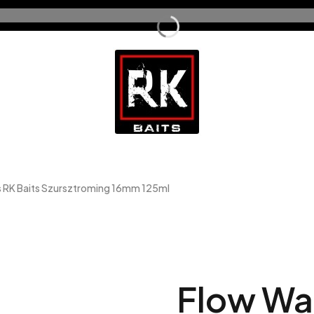
s RK Baits Szursztroming 16mm 125ml
Flow Wa