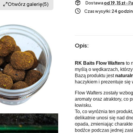
Dostawa
od 19,15 zł
- P
Otwórz galerię
(5)
Czas wysyłki:
24 godzin
Opis:
RK Baits Flow Wafters
to 
myślą o wędkarzach, którzy
Bazą produktu jest
natural
haczykiem i prezentuje się
Flow Wafters zostały wzbo
aromaty oraz atraktory, co
łowisku.
To, co wyróżnia ten produkt
delikatnie unosi się nad d
opada, zmieniając charakter
bodźce podczas jednej zasia