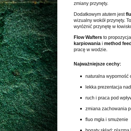
zmiany przynęty.
Dodatkowym atutem jest
fl
wizualny wokół przynęty. T
wyróżnić przynętę w łowisku
Flow Wafters
to propozycja
karpiowania
i
method fee
pracę w wodzie.
Najważniejsze cechy:
naturalna wyporność 
lekka prezentacja na
ruch i praca pod wp
zmiana zachowania po
fluo mgła i smużenie
bogaty skład: plazma k