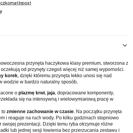
aczkomat Inpost
y
nowoczesna przynęta haczykowa klasy premium, stworzona z
 oczekują od przynęty czegoś więcej niż samej wyporności.
ny korek
, dzięki któremu przynęta lekko unosi się nad
 w wodzie w bardzo naturalny sposób.
gacone o
plazmę krwi
,
jaja
, dopracowane komponenty,
 przekłada się na intensywną i wielowymiarową pracę w
, to
zmienne zachowanie w czasie
. Na początku przynęta
nem i reaguje na ruch wody. Po kilku godzinach stopniowo
 swojej prezentacji. Dzięki temu ryba otrzymuje różne
dki lub jednej sesji łowienia bez przerzucania zestawu i