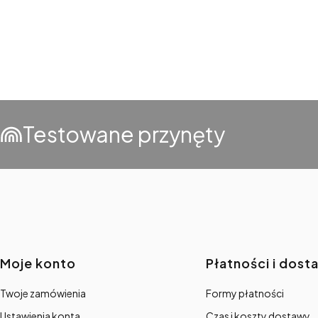
Testowane przynęty
Linki w stopce
Moje konto
Płatności i dost
Twoje zamówienia
Formy płatności
Ustawienia konta
Czas i koszty dostawy