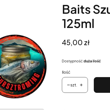
Baits S
125ml
Cena
45,00 zł
Dostępność:
duża ilość
Ilość
szt.