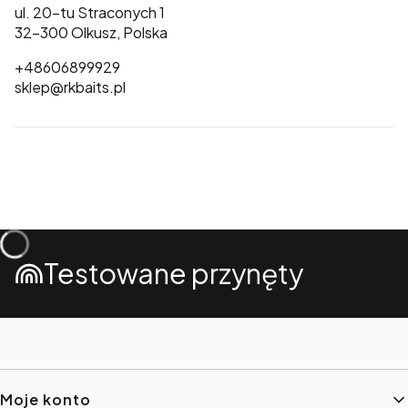
ul. 20-tu Straconych 1
32-300 Olkusz, Polska
+48606899929
sklep@rkbaits.pl
Testowane przynęty
Linki w stopce
Moje konto