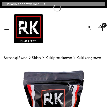
Darmowa dostawa od 300zł.
Produ
Menu
Zaloguj się
Kos
Strona główna
Sklep
Kulki proteinowe
Kulki zanętowe