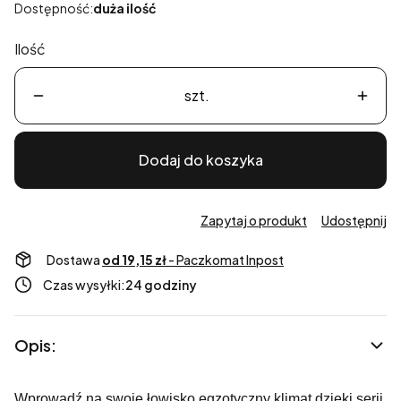
Dostępność:
duża ilość
Ilość
szt.
Dodaj do koszyka
Zapytaj o produkt
Udostępnij
Dostawa
od 19,15 zł
- Paczkomat Inpost
Czas wysyłki:
24 godziny
Opis:
Wprowadź na swoje łowisko egzotyczny klimat dzięki serii