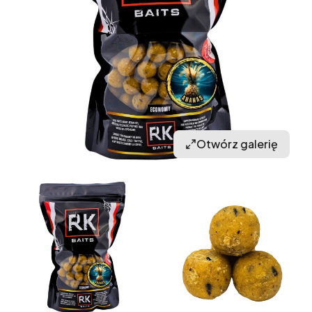
Otwórz galerię