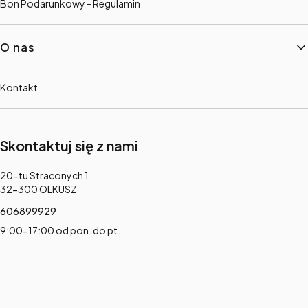
Bon Podarunkowy - Regulamin
O nas
Kontakt
Skontaktuj się z nami
Adres:
20-tu Straconych 1
32-300 OLKUSZ
606899929
9:00-17:00 od pon. do pt.