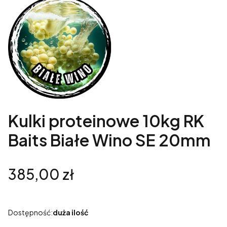
Kulki proteinowe 10kg RK
Baits Białe Wino SE 20mm
Cena
385,00 zł
Dostępność:
duża ilość