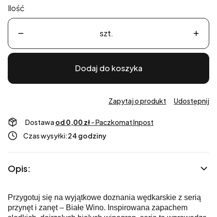
Ilość
szt.
Dodaj do koszyka
Zapytaj o produkt
Udostępnij
Dostawa
od 0,00 zł
- Paczkomat Inpost
Czas wysyłki:
24 godziny
Opis:
Przygotuj się na wyjątkowe doznania wędkarskie z serią
przynęt i zanęt – Białe Wino. Inspirowana zapachem