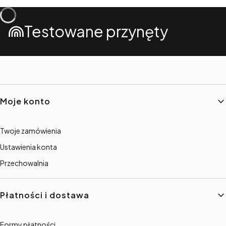
Testowane przynęty
Linki w stopce
Moje konto
Twoje zamówienia
Ustawienia konta
Przechowalnia
Płatności i dostawa
Formy płatności