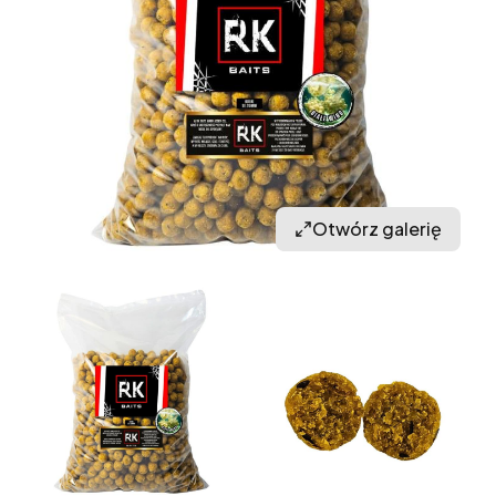
Otwórz galerię