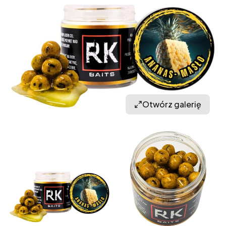
Otwórz galerię