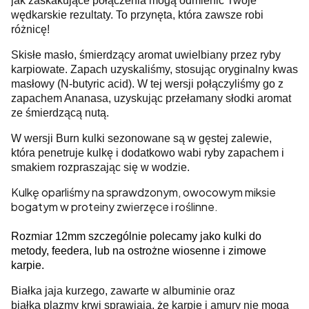
jak zaskakujące połączenia mogą odmienić Twoje
wędkarskie rezultaty. To przynęta, która zawsze robi
różnicę!
Skisłe masło, śmierdzący aromat uwielbiany przez ryby
karpiowate. Zapach uzyskaliśmy, stosując oryginalny kwas
masłowy (N-butyric acid). W tej wersji połączyliśmy go z
zapachem Ananasa, uzyskując przełamany słodki aromat
ze śmierdzącą nutą.
W wersji Burn kulki sezonowane są w gęstej zalewie,
która penetruje kulkę i dodatkowo wabi ryby zapachem i
smakiem rozpraszając się w wodzie.
Kulkę oparliśmy na sprawdzonym, owocowym miksie
bogatym w proteiny zwierzęce i roślinne.
Rozmiar 12mm szczególnie polecamy jako kulki do
metody, feedera, lub na ostrożne wiosenne i zimowe
karpie.
Białka jaja kurzego, zawarte w albuminie oraz
białka plazmy krwi sprawiają, że karpie i amury nie mogą