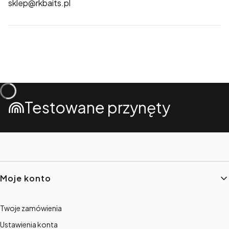
sklep@rkbaits.pl
Testowane przynęty
Linki w stopce
Moje konto
Twoje zamówienia
Ustawienia konta