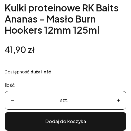
Kulki proteinowe RK Baits
Ananas - Masło Burn
Hookers 12mm 125ml
Cena
41,90 zł
Dostępność:
duża ilość
Ilość
szt.
Dodaj do koszyka