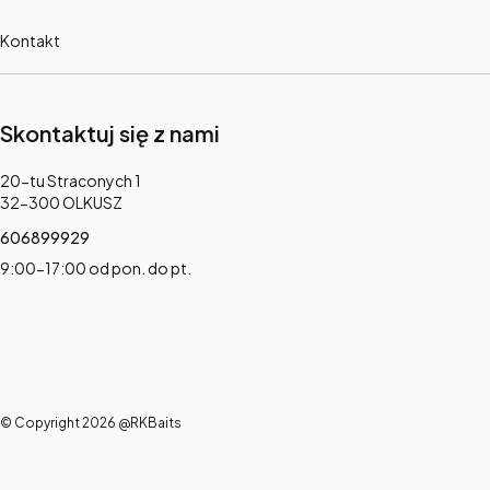
Kontakt
Skontaktuj się z nami
Adres:
20-tu Straconych 1
32-300 OLKUSZ
606899929
9:00-17:00 od pon. do pt.
© Copyright 2026 @RKBaits