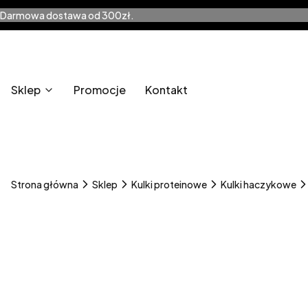
Darmowa dostawa od 300zł.
Sklep
Promocje
Kontakt
Strona główna
Sklep
Kulki proteinowe
Kulki haczykowe