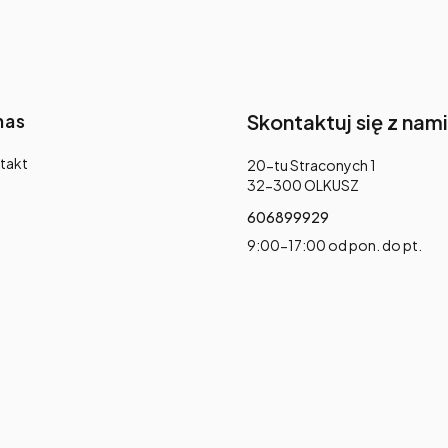
nas
Skontaktuj się z nami
takt
Adres:
20-tu Straconych 1
32-300 OLKUSZ
606899929
9:00-17:00 od pon. do pt.