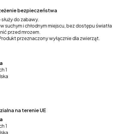
trzeżenie bezpieczeństwa
 służy do zabawy.
 suchym i chłodnym miejscu, bez dostępu światła
nić przed mrozem.
rodukt przeznaczony wyłącznie dla zwierząt.
ka
ch 1
lska
alna na terenie UE
ka
ch 1
lska