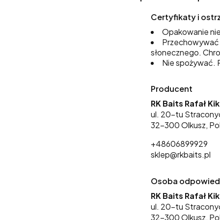
Certyfikaty i os
Opakowanie nie
Przechowywać w
słonecznego. Chro
Nie spożywać. P
Producent
RK Baits Rafał Ki
ul. 20-tu Stracony
32-300 Olkusz, Po
+48606899929
sklep@rkbaits.pl
Osoba odpowiedzi
RK Baits Rafał Ki
ul. 20-tu Stracony
32-300 Olkusz, Po