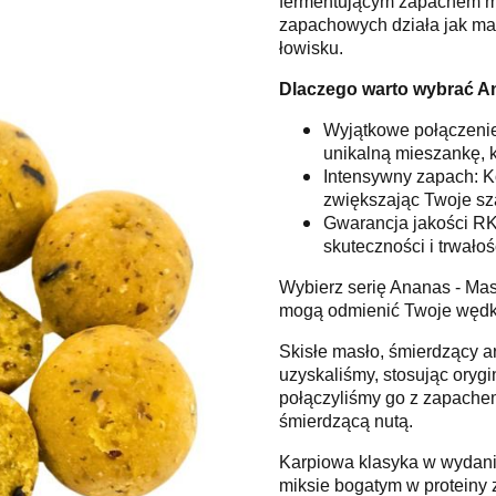
fermentującym zapachem ma
zapachowych działa jak ma
łowisku.
Dlaczego warto wybrać A
Wyjątkowe połączenie
unikalną mieszankę, k
Intensywny zapach: Ko
zwiększając Twoje sz
Gwarancja jakości RK
skuteczności i trwał
Wybierz serię Ananas - Mas
mogą odmienić Twoje wędkars
Skisłe masło, śmierdzący a
uzyskaliśmy, stosując orygi
połączyliśmy go z zapache
śmierdzącą nutą.
Karpiowa klasyka w wydan
miksie bogatym w proteiny z