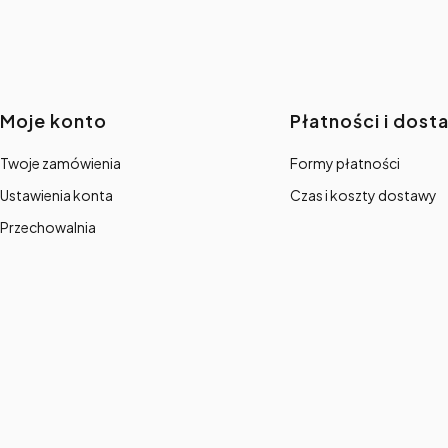
Linki w stopce
Moje konto
Płatności i dost
Twoje zamówienia
Formy płatności
Ustawienia konta
Czas i koszty dostawy
Przechowalnia