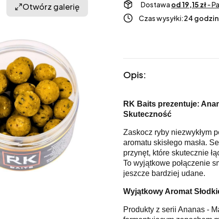
Dostawa
od 19,15 zł
- P
Otwórz galerię
Czas wysyłki:
24 godzin
Opis:
RK Baits prezentuje: Ana
Skuteczność
Zaskocz ryby niezwykłym p
aromatu skisłego masła. Se
przynęt, które skutecznie ł
To wyjątkowe połączenie s
jeszcze bardziej udane.
Wyjątkowy Aromat Słodki
Produkty z serii Ananas - 