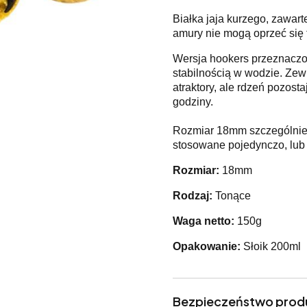
Białka jaja kurzego, zawart
amury nie mogą oprzeć się t
Wersja hookers przeznaczon
stabilnością w wodzie. Zew
atraktory, ale rdzeń pozost
godziny.
Rozmiar 18mm szczególnie 
stosowane pojedynczo, lub
Rozmiar:
18mm
Rodzaj:
Tonące
Waga netto:
150g
Opakowanie:
Słoik 200ml
Bezpieczeństwo prod