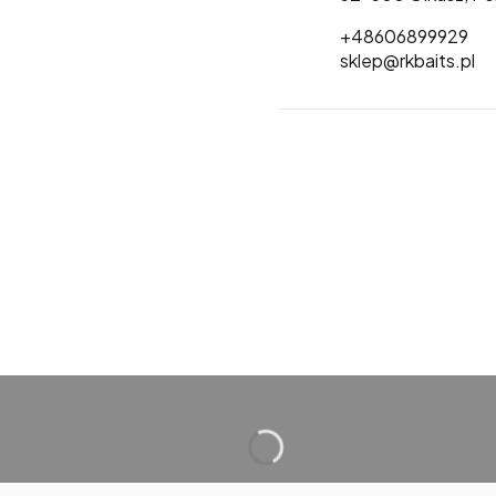
+48606899929
sklep@rkbaits.pl