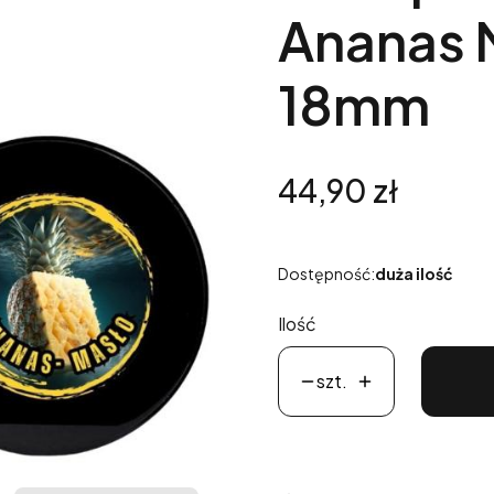
Ananas 
18mm
Cena
44,90 zł
Dostępność:
duża ilość
Ilość
szt.