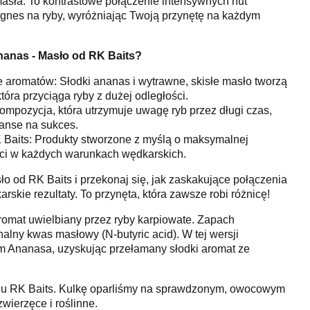
sła. To kontrastowe połączenie intensywnych nut
gnes na ryby, wyróżniając Twoją przynętę na każdym
nanas - Masło od RK Baits?
 aromatów: Słodki ananas i wytrawne, skisłe masło tworzą
tóra przyciąga ryby z dużej odległości.
mpozycja, która utrzymuje uwagę ryb przez długi czas,
anse na sukces.
 Baits: Produkty stworzone z myślą o maksymalnej
ości w każdych warunkach wędkarskich.
ło od RK Baits i przekonaj się, jak zaskakujące połączenia
kie rezultaty. To przynęta, która zawsze robi różnicę!
romat uwielbiany przez ryby karpiowate. Zapach
nalny kwas masłowy (N-butyric acid). W tej wersji
m Ananasa, uzyskując przełamany słodki aromat ze
iu RK Baits. Kulkę oparliśmy na sprawdzonym, owocowym
wierzęce i roślinne.