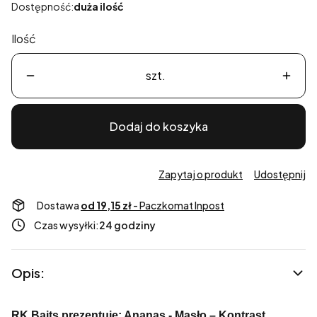
Dostępność:
duża ilość
Ilość
szt.
Dodaj do koszyka
Zapytaj o produkt
Udostępnij
Dostawa
od 19,15 zł
- Paczkomat Inpost
Czas wysyłki:
24 godziny
Opis:
RK Baits prezentuje: Ananas - Masło – Kontrast