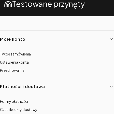
Testowane przynęty
Linki w stopce
Moje konto
Twoje zamówienia
Ustawienia konta
Przechowalnia
Płatności i dostawa
Formy płatności
Czas i koszty dostawy