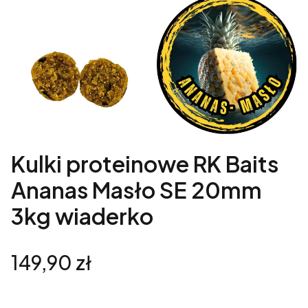
Kulki proteinowe RK Baits
Ananas Masło SE 20mm
3kg wiaderko
Cena
149,90 zł