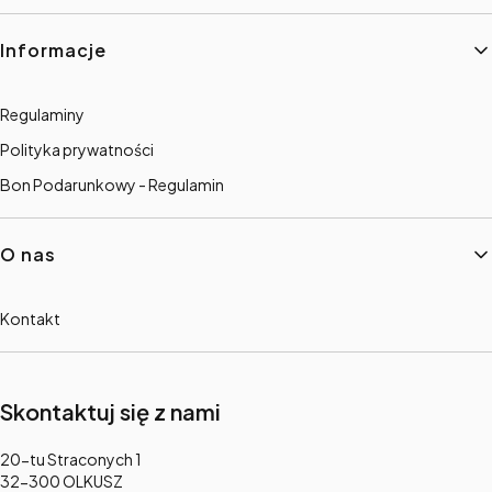
Informacje
Regulaminy
Polityka prywatności
Bon Podarunkowy - Regulamin
O nas
Kontakt
Skontaktuj się z nami
Adres:
20-tu Straconych 1
32-300 OLKUSZ