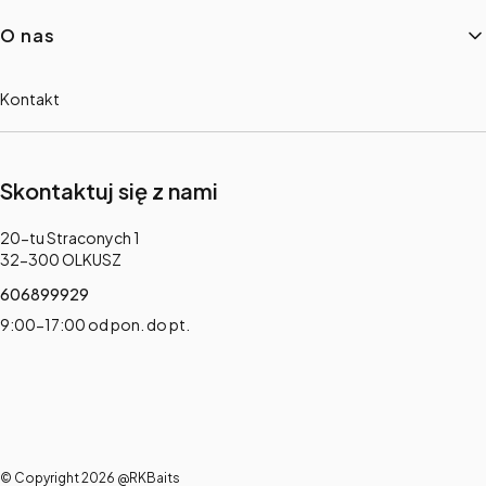
O nas
Kontakt
Skontaktuj się z nami
Adres:
20-tu Straconych 1
32-300 OLKUSZ
606899929
9:00-17:00 od pon. do pt.
© Copyright 2026 @RKBaits