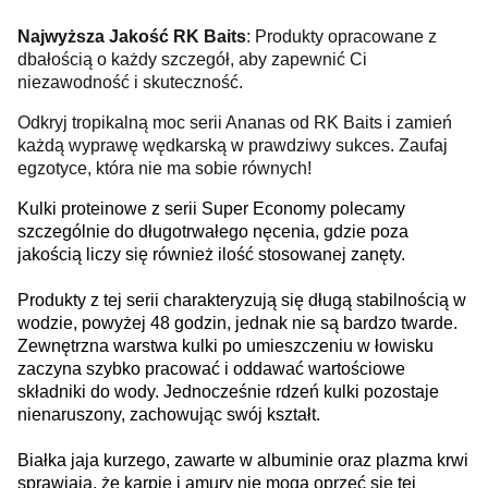
Najwyższa Jakość RK Baits
: Produkty opracowane z
dbałością o każdy szczegół, aby zapewnić Ci
niezawodność i skuteczność.
Odkryj tropikalną moc serii Ananas od RK Baits i zamień
każdą wyprawę wędkarską w prawdziwy sukces. Zaufaj
egzotyce, która nie ma sobie równych!
Kulki proteinowe z serii Super Economy polecamy
szczególnie do długotrwałego nęcenia, gdzie poza
jakością liczy się również ilość stosowanej zanęty.
Produkty z tej serii charakteryzują się długą stabilnością w
wodzie, powyżej 48 godzin, jednak nie są bardzo twarde.
Zewnętrzna warstwa kulki po umieszczeniu w łowisku
zaczyna szybko pracować i oddawać wartościowe
składniki do wody. Jednocześnie rdzeń kulki pozostaje
nienaruszony, zachowując swój kształt.
Białka jaja kurzego, zawarte w albuminie oraz plazma krwi
sprawiają, że karpie i amury nie mogą oprzeć się tej