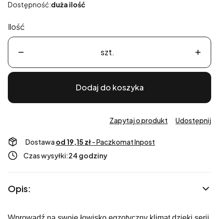
Dostępność:
duża ilość
Ilość
szt.
Dodaj do koszyka
Zapytaj o produkt
Udostępnij
Dostawa
od 19,15 zł
- Paczkomat Inpost
Czas wysyłki:
24 godziny
Opis:
Wprowadź na swoje łowisko egzotyczny klimat dzięki serii