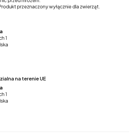
nić przed mrozem.
rodukt przeznaczony wyłącznie dla zwierząt.
ka
ch 1
lska
alna na terenie UE
ka
ch 1
lska