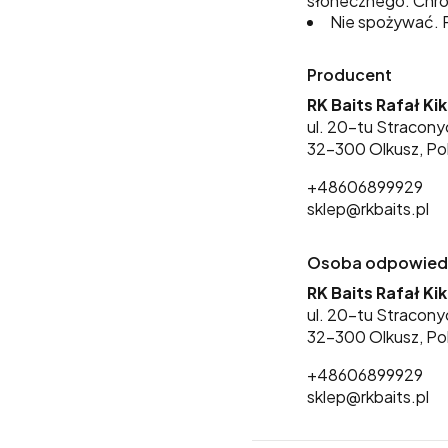
słonecznego. Chro
Nie spożywać. P
Producent
RK Baits Rafał Ki
ul. 20-tu Stracony
32-300 Olkusz, Po
+48606899929
sklep@rkbaits.pl
Osoba odpowiedzi
RK Baits Rafał Ki
ul. 20-tu Stracony
32-300 Olkusz, Po
+48606899929
sklep@rkbaits.pl