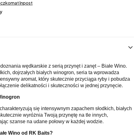
aczkomat Inpost
y
doznania wędkarskie z serią przynęt i zanęt – Białe Wino.
ich, dojrzałych białych winogron, seria ta wprowadza
tensywny aromat, który skutecznie przyciąga ryby i pobudza
ołączenie delikatności i skuteczności w jednej przynęcie.
Winogron
o charakteryzują się intensywnym zapachem słodkich, białych
skutecznie wyróżnia Twoją przynętę na tle innych,
zając szanse na udane połowy w każdej wodzie.
ałe Wino od RK Baits?