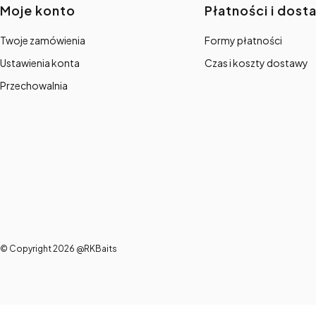
Linki w stopce
Moje konto
Płatności i dost
Twoje zamówienia
Formy płatności
Ustawienia konta
Czas i koszty dostawy
Przechowalnia
© Copyright 2026 @RKBaits