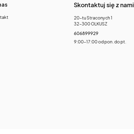
nas
Skontaktuj się z nami
takt
Adres:
20-tu Straconych 1
32-300 OLKUSZ
606899929
9:00-17:00 od pon. do pt.