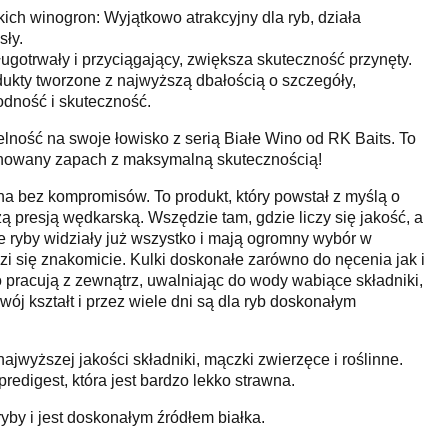
ich winogron: Wyjątkowo atrakcyjny dla ryb, działa
sły.
ugotrwały i przyciągający, zwiększa skuteczność przynęty.
ukty tworzone z najwyższą dbałością o szczegóły,
dność i skuteczność.
lność na swoje łowisko z serią Białe Wino od RK Baits. To
finowany zapach z maksymalną skutecznością!
ona bez kompromisów. To produkt, który powstał z myślą o
ą presją wędkarską. Wszędzie tam, gdzie liczy się jakość, a
zie ryby widziały już wszystko i mają ogromny wybór w
zi się znakomicie. Kulki doskonałe zarówno do nęcenia jak i
 pracują z zewnątrz, uwalniając do wody wabiące składniki,
ój kształt i przez wiele dni są dla ryb doskonałym
jwyższej jakości składniki, mączki zwierzęce i roślinne.
edigest, która jest bardzo lekko strawna.
yby i jest doskonałym źródłem białka.