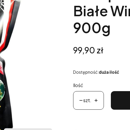
Białe W
900g
Cena
99,90 zł
Dostępność:
duża ilość
Ilość
szt.