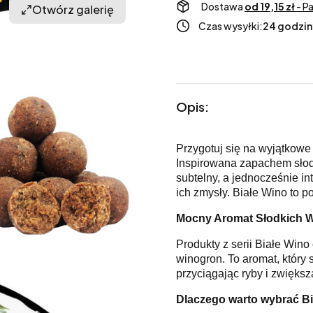
Dostawa
od 19,15 zł
- P
Otwórz galerię
Czas wysyłki:
24 godzin
Opis:
Przygotuj się na wyjątkowe 
Inspirowana zapachem słodk
subtelny, a jednocześnie in
ich zmysły. Białe Wino to p
Mocny Aromat Słodkich 
Produkty z serii Białe Win
winogron. To aromat, który 
przyciągając ryby i zwięks
Dlaczego warto wybrać Bi