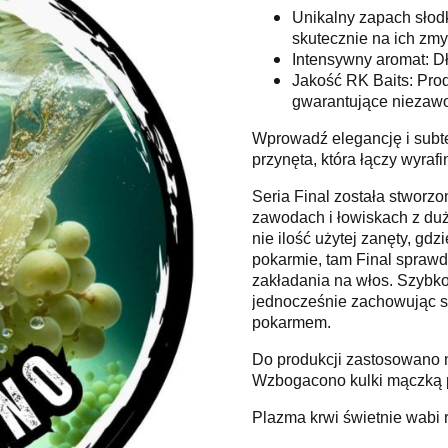
Unikalny zapach słodk
skutecznie na ich zmy
Intensywny aromat: Dł
Jakość RK Baits: Prod
gwarantujące niezawo
Wprowadź elegancję i subte
przynęta, która łączy wyra
Seria Final została stworz
zawodach i łowiskach z duż
nie ilość użytej zanęty, gd
pokarmie, tam Final sprawd
zakładania na włos. Szybko
jednocześnie zachowując sw
pokarmem.
Do produkcji zastosowano na
Wzbogacono kulki mączką pr
Plazma krwi świetnie wabi r