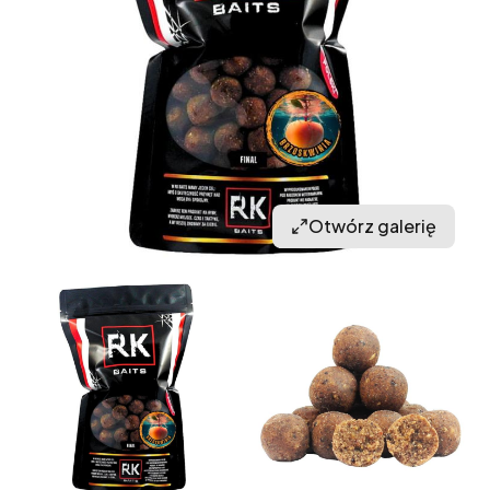
Otwórz galerię