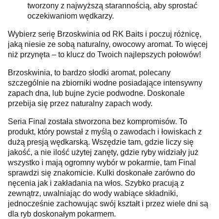
tworzony z najwyższą starannością, aby sprostać
oczekiwaniom wędkarzy.
Wybierz serię Brzoskwinia od RK Baits i poczuj różnicę,
jaką niesie ze sobą naturalny, owocowy aromat. To więcej
niż przynęta – to klucz do Twoich najlepszych połowów!
Brzoskwinia, to bardzo słodki aromat, polecany
szczególnie na zbiorniki wodne posiadające intensywny
zapach dna, lub bujne życie podwodne. Doskonale
przebija się przez naturalny zapach wody.
Seria Final została stworzona bez kompromisów. To
produkt, który powstał z myślą o zawodach i łowiskach z
dużą presją wędkarską. Wszędzie tam, gdzie liczy się
jakość, a nie ilość użytej zanęty, gdzie ryby widziały już
wszystko i mają ogromny wybór w pokarmie, tam Final
sprawdzi się znakomicie. Kulki doskonałe zarówno do
nęcenia jak i zakładania na włos. Szybko pracują z
zewnątrz, uwalniając do wody wabiące składniki,
jednocześnie zachowując swój kształt i przez wiele dni są
dla ryb doskonałym pokarmem.