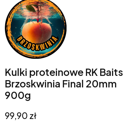
Kulki proteinowe RK Baits
Brzoskwinia Final 20mm
900g
Cena
99,90 zł