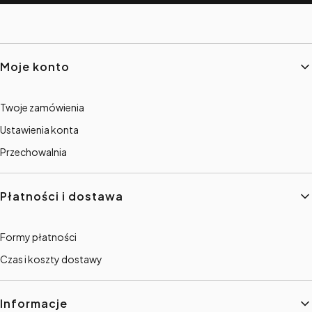
Linki w stopce
Moje konto
Twoje zamówienia
Ustawienia konta
Przechowalnia
Płatności i dostawa
Formy płatności
Czas i koszty dostawy
Informacje