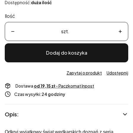
Dostępność:
duża ilość
Ilość
szt.
Dodaj do koszyka
Zapytaj o produkt
Udostępnij
Dostawa
od 19,15 zł
- Paczkomat Inpost
Czas wysyłki:
24 godziny
Opis:
Odkryj wyjątkowy świat wędkarskich doznań z serią