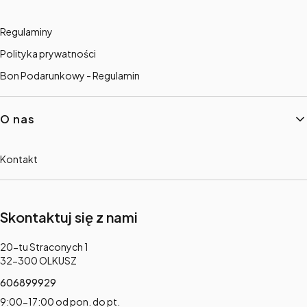
Regulaminy
Polityka prywatności
Bon Podarunkowy - Regulamin
O nas
Kontakt
Skontaktuj się z nami
Adres:
20-tu Straconych 1
32-300 OLKUSZ
606899929
9:00-17:00 od pon. do pt.