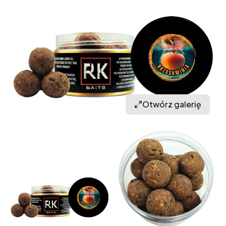
Otwórz galerię