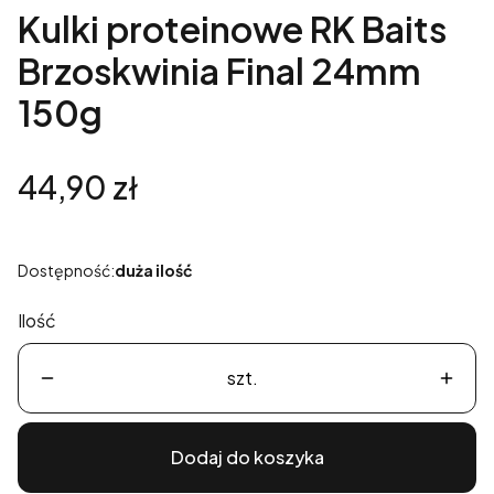
Kulki proteinowe RK Baits
Brzoskwinia Final 24mm
150g
Cena
44,90 zł
Dostępność:
duża ilość
Ilość
szt.
Dodaj do koszyka