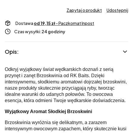
Zapytaj o produkt
Udostępnij
Dostawa
od 19,15 zł
- Paczkomat Inpost
Czas wysyłki:
24 godziny
Opis:
Odkryj wyjątkowy świat wędkarskich doznań z serią
przynęt i zanęt Brzoskwinia od RK Baits. Dzięki
intensywnemu, słodkiemu aromatowi dojrzałej brzoskwini,
nasze produkty skutecznie przyciągają ryby, tworząc
idealne warunki do udanych połowów. To owocowa
esencja, która odmieni Twoje wędkarskie doświadczenia.
Wyjątkowy Aromat Słodkiej Brzoskwini
Brzoskwinia wyróżnia się delikatnym, a zarazem
intensywnym owocowym zapachem, który skutecznie kusi