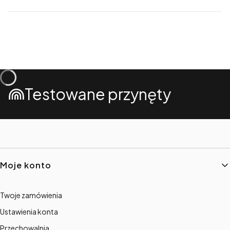
Testowane przynęty
Linki w stopce
Moje konto
Twoje zamówienia
Ustawienia konta
Przechowalnia