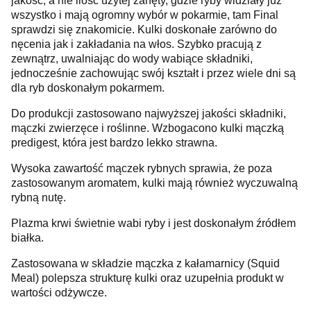
jakość, a nie ilość użytej zanęty, gdzie ryby widziały już
wszystko i mają ogromny wybór w pokarmie, tam Final
sprawdzi się znakomicie. Kulki doskonałe zarówno do
nęcenia jak i zakładania na włos. Szybko pracują z
zewnątrz, uwalniając do wody wabiące składniki,
jednocześnie zachowując swój kształt i przez wiele dni są
dla ryb doskonałym pokarmem.
Do produkcji zastosowano najwyższej jakości składniki,
mączki zwierzęce i roślinne. Wzbogacono kulki mączką
predigest, która jest bardzo lekko strawna.
Wysoka zawartość mączek rybnych sprawia, że poza
zastosowanym aromatem, kulki mają również wyczuwalną
rybną nutę.
Plazma krwi świetnie wabi ryby i jest doskonałym źródłem
białka.
Zastosowana w składzie mączka z kałamarnicy (Squid
Meal) polepsza strukturę kulki oraz uzupełnia produkt w
wartości odżywcze.