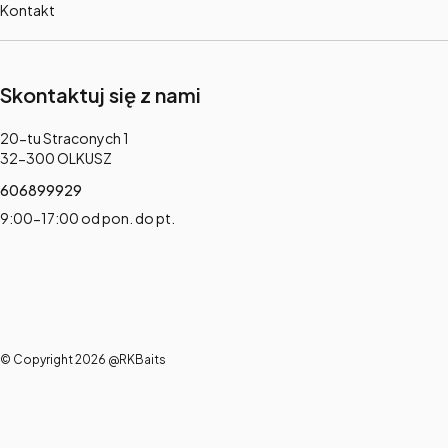
Kontakt
Skontaktuj się z nami
Adres:
20-tu Straconych 1
32-300 OLKUSZ
606899929
9:00-17:00 od pon. do pt.
© Copyright 2026 @RKBaits