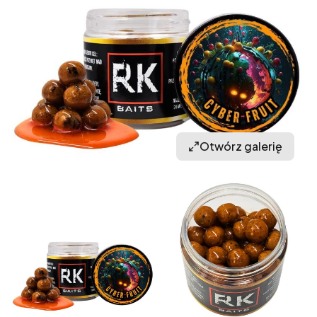
Otwórz galerię