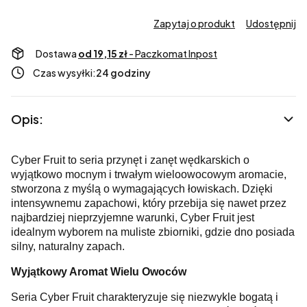
Zapytaj o produkt
Udostępnij
Dostawa
od 19,15 zł
- Paczkomat Inpost
Czas wysyłki:
24 godziny
Opis:
Cyber Fruit to seria przynęt i zanęt wędkarskich o
wyjątkowo mocnym i trwałym wieloowocowym aromacie,
stworzona z myślą o wymagających łowiskach. Dzięki
intensywnemu zapachowi, który przebija się nawet przez
najbardziej nieprzyjemne warunki, Cyber Fruit jest
idealnym wyborem na muliste zbiorniki, gdzie dno posiada
silny, naturalny zapach.
Wyjątkowy Aromat Wielu Owoców
Seria Cyber Fruit charakteryzuje się niezwykle bogatą i