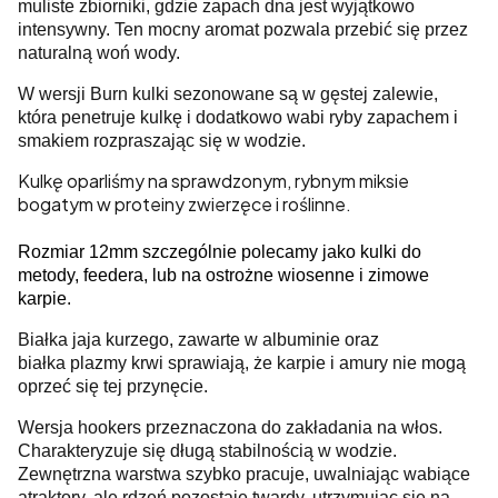
muliste zbiorniki, gdzie zapach dna jest wyjątkowo
intensywny. Ten mocny aromat pozwala przebić się przez
naturalną woń wody.
W wersji Burn kulki sezonowane są w gęstej zalewie,
która penetruje kulkę i dodatkowo wabi ryby zapachem i
smakiem rozpraszając się w wodzie.
Kulkę oparliśmy na sprawdzonym, rybnym miksie
bogatym w proteiny zwierzęce i roślinne.
Rozmiar 12mm szczególnie polecamy jako kulki do
metody, feedera, lub na ostrożne wiosenne i zimowe
karpie.
Białka jaja kurzego, zawarte w albuminie oraz
białka plazmy krwi sprawiają, że karpie i amury nie mogą
oprzeć się tej przynęcie.
Wersja hookers przeznaczona do zakładania na włos.
Charakteryzuje się długą stabilnością w wodzie.
Zewnętrzna warstwa szybko pracuje, uwalniając wabiące
atraktory, ale rdzeń pozostaje twardy, utrzymując się na