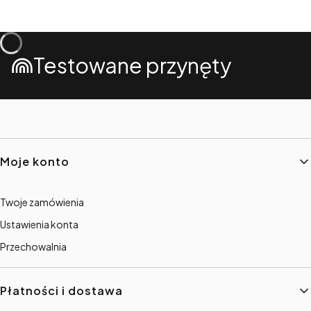
Testowane przynęty
Linki w stopce
Moje konto
Twoje zamówienia
Ustawienia konta
Przechowalnia
Płatności i dostawa