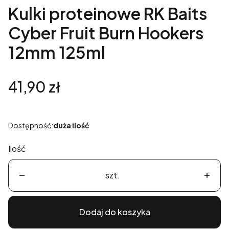
Kulki proteinowe RK Baits
Cyber Fruit Burn Hookers
12mm 125ml
Cena
41,90 zł
Dostępność:
duża ilość
Ilość
szt.
Dodaj do koszyka