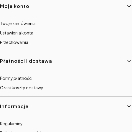
Linki w stopce
Moje konto
Twoje zamówienia
Ustawienia konta
Przechowalnia
Płatności i dostawa
Formy płatności
Czas i koszty dostawy
Informacje
Regulaminy