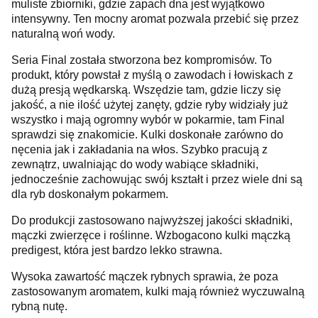
muliste zbiorniki, gdzie zapach dna jest wyjątkowo
intensywny. Ten mocny aromat pozwala przebić się przez
naturalną woń wody.
Seria Final została stworzona bez kompromisów. To
produkt, który powstał z myślą o zawodach i łowiskach z
dużą presją wędkarską. Wszędzie tam, gdzie liczy się
jakość, a nie ilość użytej zanęty, gdzie ryby widziały już
wszystko i mają ogromny wybór w pokarmie, tam Final
sprawdzi się znakomicie. Kulki doskonałe zarówno do
nęcenia jak i zakładania na włos. Szybko pracują z
zewnątrz, uwalniając do wody wabiące składniki,
jednocześnie zachowując swój kształt i przez wiele dni są
dla ryb doskonałym pokarmem.
Do produkcji zastosowano najwyższej jakości składniki,
mączki zwierzęce i roślinne. Wzbogacono kulki mączką
predigest, która jest bardzo lekko strawna.
Wysoka zawartość mączek rybnych sprawia, że poza
zastosowanym aromatem, kulki mają również wyczuwalną
rybną nutę.