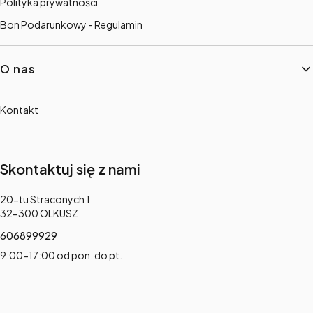
Polityka prywatności
Bon Podarunkowy - Regulamin
O nas
Kontakt
Skontaktuj się z nami
Adres:
20-tu Straconych 1
32-300 OLKUSZ
606899929
9:00-17:00 od pon. do pt.