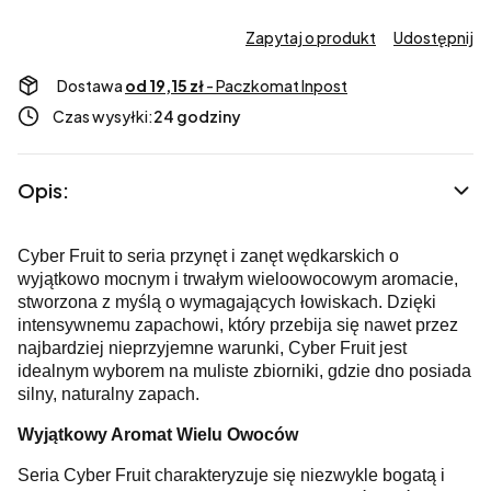
Zapytaj o produkt
Udostępnij
Dostawa
od 19,15 zł
- Paczkomat Inpost
Czas wysyłki:
24 godziny
Opis:
Cyber Fruit to seria przynęt i zanęt wędkarskich o
wyjątkowo mocnym i trwałym wieloowocowym aromacie,
stworzona z myślą o wymagających łowiskach. Dzięki
intensywnemu zapachowi, który przebija się nawet przez
najbardziej nieprzyjemne warunki, Cyber Fruit jest
idealnym wyborem na muliste zbiorniki, gdzie dno posiada
silny, naturalny zapach.
Wyjątkowy Aromat Wielu Owoców
Seria Cyber Fruit charakteryzuje się niezwykle bogatą i