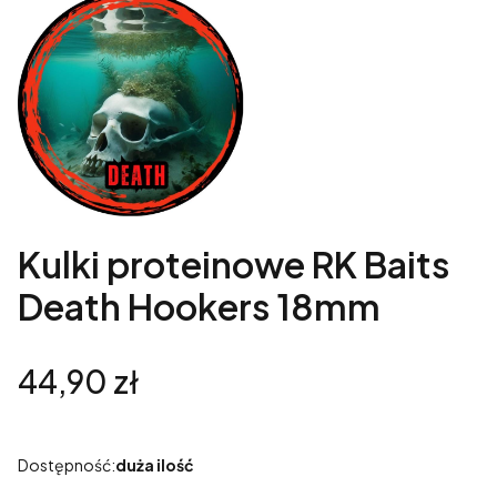
Kulki proteinowe RK Baits
Death Hookers 18mm
Cena
44,90 zł
Dostępność:
duża ilość