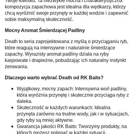
Twoje łowisko. Ta niezwykle mocna i charakterystyczna
kompozycja zapachowa jest idealna dla wędkarzy, którzy
chcą wyróżnić swoje przynęty w każdej wodzie i zapewnić
sobie maksymalną skuteczność.
Mocny Aromat Śmierdzącej Padliny
Death to seria zaprojektowana z myślą o przyciąganiu ryb,
które reagują na intensywne i naturalnie śmierdzące
zapachy. Wyrazisty aromat padliny działa na ryby
karpiowate i drapieżne, pobudzając ich naturalny instynkt
żerowania.
Dlaczego warto wybrać Death od RK Baits?
Wyjątkowy, mocny zapach: Intensywna woń padliny,
która wyróżnia przynętę i skutecznie przyciąga ryby z
daleka.
Skuteczność w każdych warunkach: Idealna
przynęta zarówno na trudne wody, jak i w sytuacjach,
gdy ryby są mniej aktywne.
Gwarancja jakości RK Baits: Tworzymy produkty, na
których możesz polegać w każdej sytuacji.