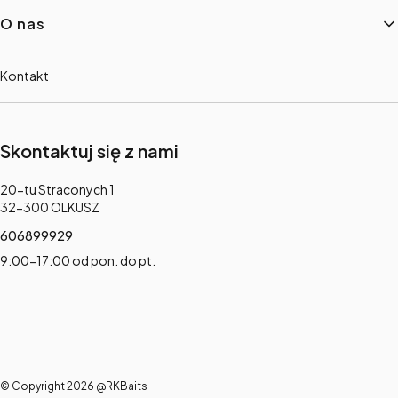
O nas
Kontakt
Skontaktuj się z nami
Adres:
20-tu Straconych 1
32-300 OLKUSZ
606899929
9:00-17:00 od pon. do pt.
© Copyright 2026 @RKBaits