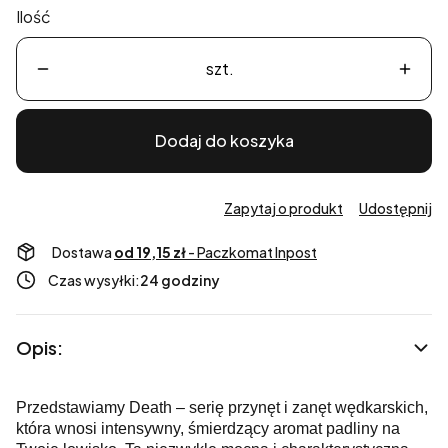
Ilość
szt.
Dodaj do koszyka
Zapytaj o produkt
Udostępnij
Dostawa
od 19,15 zł
- Paczkomat Inpost
Czas wysyłki:
24 godziny
Opis:
Przedstawiamy Death – serię przynęt i zanęt wędkarskich,
która wnosi intensywny, śmierdzący aromat padliny na