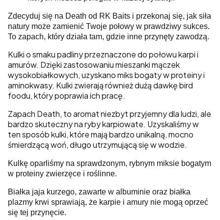
Zdecyduj się na Death od RK Baits i przekonaj się, jak siła
natury może zamienić Twoje połowy w prawdziwy sukces.
To zapach, który działa tam, gdzie inne przynęty zawodzą.
Kulki o smaku padliny przeznaczone do połowu karpi i
amurów. Dzięki zastosowaniu mieszanki mączek
wysokobiałkowych, uzyskano miks bogaty w proteiny i
aminokwasy. Kulki zwierają również dużą dawkę bird
foodu, który poprawia ich pracę.
Zapach Death, to aromat niezbyt przyjemny dla ludzi, ale
bardzo skuteczny na ryby karpiowate. Uzyskaliśmy w
ten sposób kulki, które mają bardzo unikalną, mocno
śmierdzącą woń, długo utrzymującą się w wodzie.
Kulkę oparliśmy na sprawdzonym, rybnym miksie bogatym
w proteiny zwierzęce i roślinne.
Białka jaja kurzego, zawarte w albuminie oraz białka
plazmy krwi sprawiają, że karpie i amury nie mogą oprzeć
się tej przynęcie.