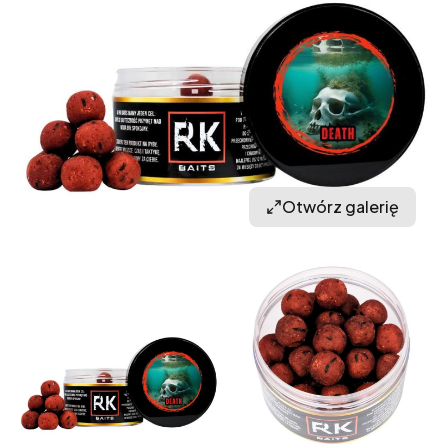
Otwórz galerię