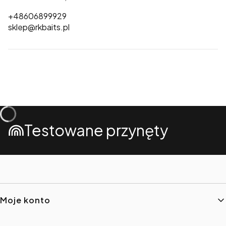
+48606899929
sklep@rkbaits.pl
Testowane przynęty
Linki w stopce
Moje konto