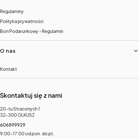
Regulaminy
Polityka prywatności
Bon Podarunkowy - Regulamin
O nas
Kontakt
Skontaktuj się z nami
Adres:
20-tu Straconych 1
32-300 OLKUSZ
606899929
9:00-17:00 od pon. do pt.