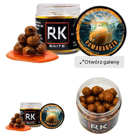
Otwórz galerię