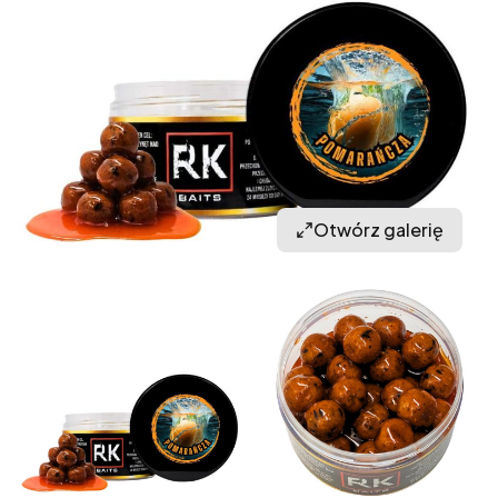
Otwórz galerię