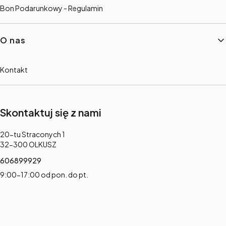
Bon Podarunkowy - Regulamin
O nas
Kontakt
Skontaktuj się z nami
Adres:
20-tu Straconych 1
32-300 OLKUSZ
606899929
9:00-17:00 od pon. do pt.