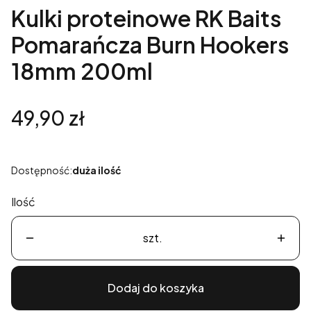
Kulki proteinowe RK Baits
Pomarańcza Burn Hookers
18mm 200ml
Cena
49,90 zł
Dostępność:
duża ilość
Ilość
szt.
Dodaj do koszyka