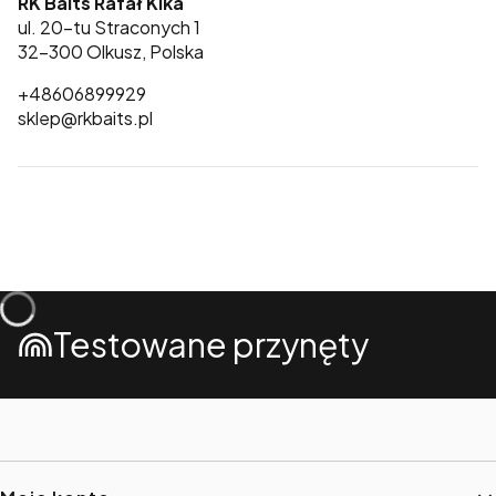
RK Baits Rafał Kika
ul. 20-tu Straconych 1
32-300 Olkusz, Polska
+48606899929
sklep@rkbaits.pl
Testowane przynęty
Linki w stopce