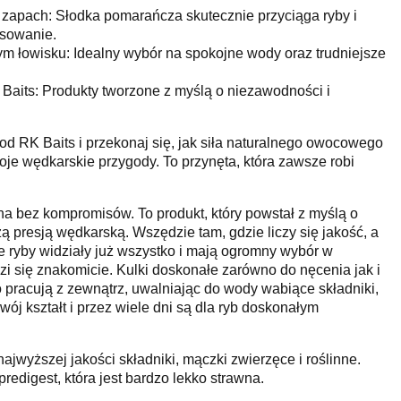
zapach: Słodka pomarańcza skutecznie przyciąga ryby i
esowanie.
m łowisku: Idealny wybór na spokojne wody oraz trudniejsze
Baits: Produkty tworzone z myślą o niezawodności i
d RK Baits i przekonaj się, jak siła naturalnego owocowego
e wędkarskie przygody. To przynęta, która zawsze robi
ona bez kompromisów. To produkt, który powstał z myślą o
ą presją wędkarską. Wszędzie tam, gdzie liczy się jakość, a
zie ryby widziały już wszystko i mają ogromny wybór w
zi się znakomicie. Kulki doskonałe zarówno do nęcenia jak i
 pracują z zewnątrz, uwalniając do wody wabiące składniki,
ój kształt i przez wiele dni są dla ryb doskonałym
jwyższej jakości składniki, mączki zwierzęce i roślinne.
edigest, która jest bardzo lekko strawna.