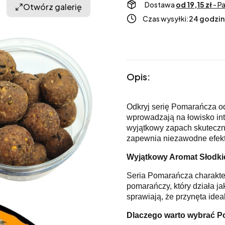
Dostawa
od 19,15 zł
- P
Otwórz galerię
Czas wysyłki:
24 godzin
Opis:
Odkryj serię Pomarańcza od
wprowadzają na łowisko int
wyjątkowy zapach skutecznie
zapewnia niezawodne efek
Wyjątkowy Aromat Słodki
Seria Pomarańcza charakter
pomarańczy, który działa j
sprawiają, że przynęta idea
Dlaczego warto wybrać P