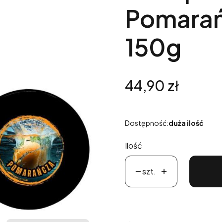
Pomarań
150g
Cena
44,90 zł
Dostępność:
duża ilość
Ilość
szt.