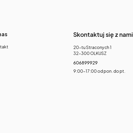
nas
Skontaktuj się z nami
takt
Adres:
20-tu Straconych 1
32-300 OLKUSZ
606899929
9:00-17:00 od pon. do pt.