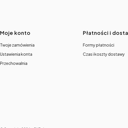
Linki w stopce
Moje konto
Płatności i dost
Twoje zamówienia
Formy płatności
Ustawienia konta
Czas i koszty dostawy
Przechowalnia