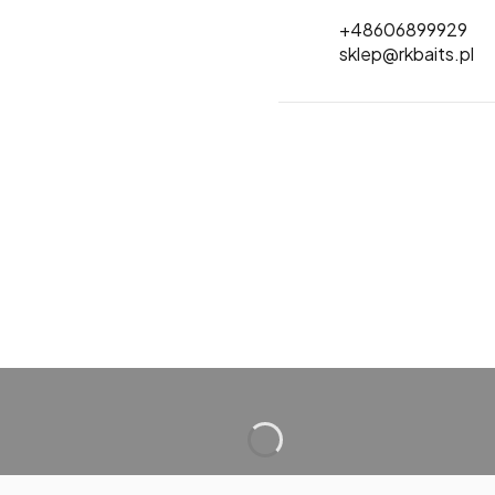
+48606899929
sklep@rkbaits.pl