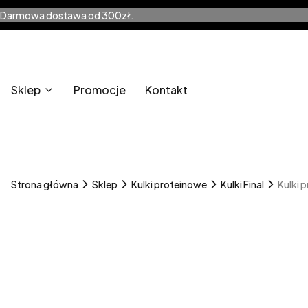
Darmowa dostawa od 300zł.
Sklep
Promocje
Kontakt
Strona główna
Sklep
Kulki proteinowe
Kulki Final
Kulki 