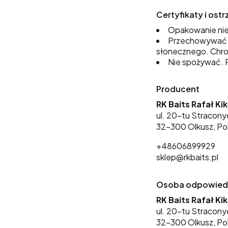
Certyfikaty i os
Opakowanie nie
Przechowywać w
słonecznego. Chro
Nie spożywać. P
Producent
RK Baits Rafał Ki
ul. 20-tu Stracony
32-300 Olkusz, Po
+48606899929
sklep@rkbaits.pl
Osoba odpowiedzi
RK Baits Rafał Ki
ul. 20-tu Stracony
32-300 Olkusz, Po