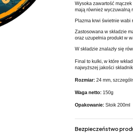
Wysoka zawartość mączek r
mają również wyczuwalną r
Plazma krwi świetnie wabi r
Zastosowana w składzie mąc
oraz uzupełnia produkt w w
W składzie znalazły się rów
Final to kulki, w które wkł
najwyższej jakości składnik
Rozmiar:
24 mm, szczególn
Waga netto:
150g
Opakowanie:
Słoik 200ml
Bezpieczeństwo prod