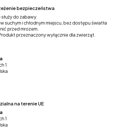
trzeżenie bezpieczeństwa
 służy do zabawy.
 suchym i chłodnym miejscu, bez dostępu światła
nić przed mrozem.
rodukt przeznaczony wyłącznie dla zwierząt.
ka
ch 1
lska
alna na terenie UE
ka
ch 1
lska