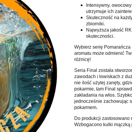
Intensywny, owocowy 
utrzymuje ich zainter
Skuteczność na każdy
zbiorniki.
Najwyższa jakość RK 
skuteczności.
Wybierz serię Pomarańcza o
aromatu może odmienić Twoj
różnicę!
Seria Final została stworz
zawodach i łowiskach z duż
nie ilość użytej zanęty, gd
pokarmie, tam Final sprawd
zakładania na włos. Szybko
jednocześnie zachowując sw
pokarmem.
Do produkcji zastosowano na
Wzbogacono kulki mączką pr