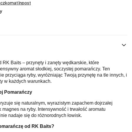
aczkomat Inpost
y
 RK Baits – przynęty i zanęty wędkarskie, które
ensywny aromat słodkiej, soczystej pomarańczy. Ten
 przyciąga ryby, wyróżniając Twoją przynętę na tle innych, i
ty w każdych warunkach.
ej Pomarańczy
yzuje się naturalnym, wyrazistym zapachem dojrzałej
ak magnes na ryby. Intensywność i trwałość aromatu
lnie nadaje się do różnorodnych łowisk.
omarańczę od RK Baits?