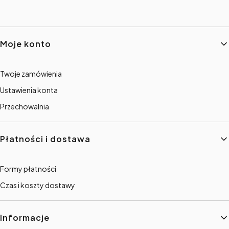
Linki w stopce
Moje konto
Twoje zamówienia
Ustawienia konta
Przechowalnia
Płatności i dostawa
Formy płatności
Czas i koszty dostawy
Informacje