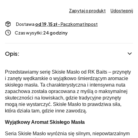
Zapytaj o produkt
Udostępnij
Dostawa
od 19,15 zł
- Paczkomat Inpost
Czas wysyłki:
24 godziny
Opis:
Przedstawiamy serię Skisłe Masło od RK Baits – przynęty
i zanęty wędkarskie o wyjątkowo śmierdzącym aromacie
skisłego masła. Ta charakterystyczna i intensywna nuta
zapachowa została opracowana z myślą o maksymalnej
skuteczności na łowiskach, gdzie tradycyjne przynęty
mogą nie wystarczyć. Skisłe Masło to prawdziwa siła,
która działa tam, gdzie inne zawodzą.
Wyjątkowy Aromat Skisłego Masła
Seria Skisłe Masło wyróżnia się silnym, niepowtarzalnym