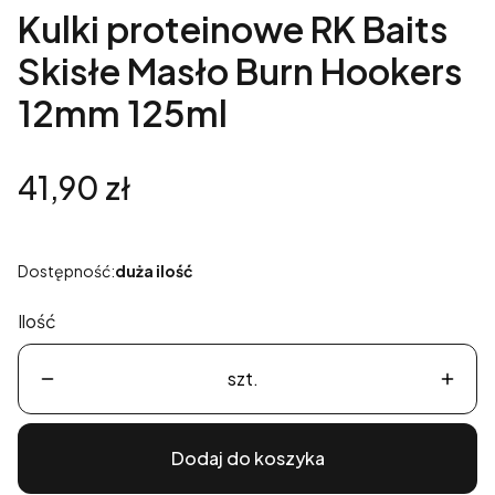
Kulki proteinowe RK Baits
Skisłe Masło Burn Hookers
12mm 125ml
Cena
41,90 zł
Dostępność:
duża ilość
Ilość
szt.
Dodaj do koszyka