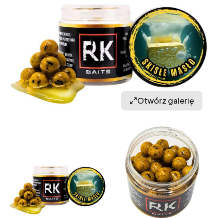
Otwórz galerię