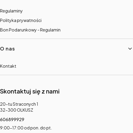
Regulaminy
Polityka prywatności
Bon Podarunkowy - Regulamin
O nas
Kontakt
Skontaktuj się z nami
Adres:
20-tu Straconych 1
32-300 OLKUSZ
606899929
9:00-17:00 od pon. do pt.