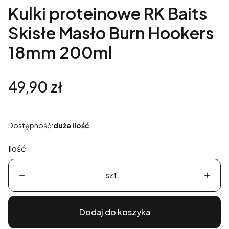
Kulki proteinowe RK Baits
Skisłe Masło Burn Hookers
18mm 200ml
Cena
49,90 zł
Dostępność:
duża ilość
Ilość
szt.
Dodaj do koszyka