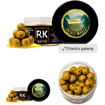
Otwórz galerię