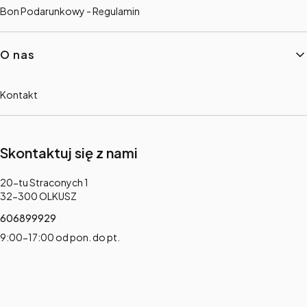
Bon Podarunkowy - Regulamin
O nas
Kontakt
Skontaktuj się z nami
Adres:
20-tu Straconych 1
32-300 OLKUSZ
606899929
9:00-17:00 od pon. do pt.