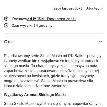
Zapytaj o produkt
Udostępnij
Dostawa
od 19,15 zł
- Paczkomat Inpost
Czas wysyłki:
24 godziny
Opis:
Przedstawiamy serię Skisłe Masło od RK Baits – przynęty
i zanęty wędkarskie o wyjątkowo śmierdzącym aromacie
skisłego masła. Ta charakterystyczna i intensywna nuta
zapachowa została opracowana z myślą o maksymalnej
skuteczności na łowiskach, gdzie tradycyjne przynęty
mogą nie wystarczyć. Skisłe Masło to prawdziwa siła,
która działa tam, gdzie inne zawodzą.
Wyjątkowy Aromat Skisłego Masła
Seria Skisłe Masło wyróżnia się silnym, niepowtarzalnym