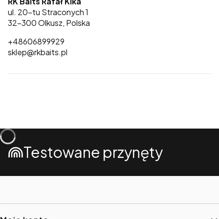
RK Baits Rafał Kika
ul. 20-tu Straconych 1
32-300 Olkusz, Polska
+48606899929
sklep@rkbaits.pl
Testowane przynęty
Linki w stopce