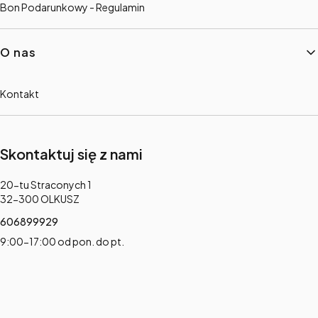
Bon Podarunkowy - Regulamin
O nas
Kontakt
Skontaktuj się z nami
Adres:
20-tu Straconych 1
32-300 OLKUSZ
606899929
9:00-17:00 od pon. do pt.