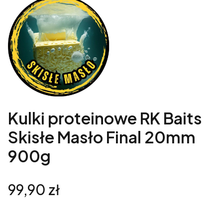
Kulki proteinowe RK Baits
Skisłe Masło Final 20mm
900g
Cena
99,90 zł