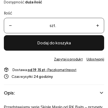
Dostępność:
duża ilość
Ilość
szt.
Dodaj do koszyka
Zapytaj o produkt
Udostępnij
Dostawa
od 19,15 zł
- Paczkomat Inpost
Czas wysyłki:
24 godziny
Opis:
Przedstawiamy serię Skisłe Masło od RK Baits – przynęty