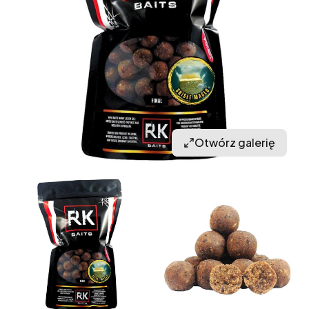
Otwórz galerię