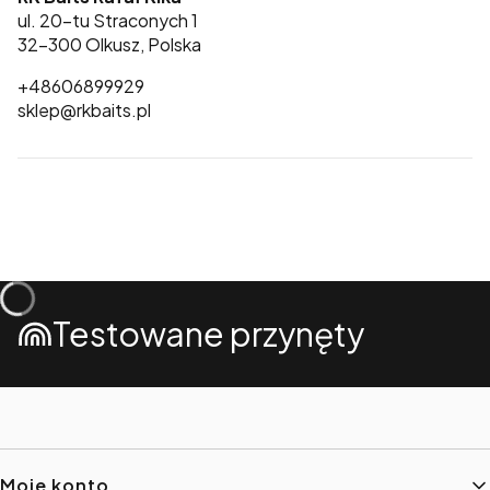
ul. 20-tu Straconych 1
32-300 Olkusz, Polska
+48606899929
sklep@rkbaits.pl
Testowane przynęty
Linki w stopce
Moje konto