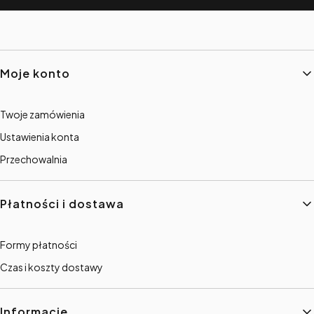
Linki w stopce
Moje konto
Twoje zamówienia
Ustawienia konta
Przechowalnia
Płatności i dostawa
Formy płatności
Czas i koszty dostawy
Informacje