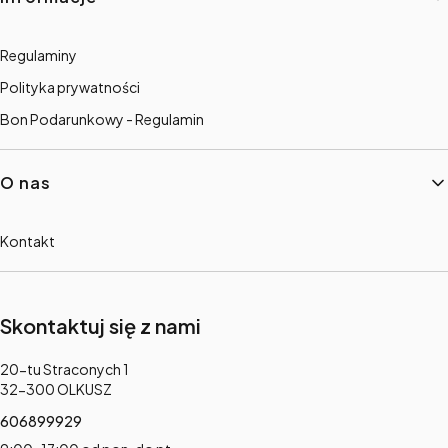
Regulaminy
Polityka prywatności
Bon Podarunkowy - Regulamin
O nas
Kontakt
Skontaktuj się z nami
Adres:
20-tu Straconych 1
32-300 OLKUSZ
606899929