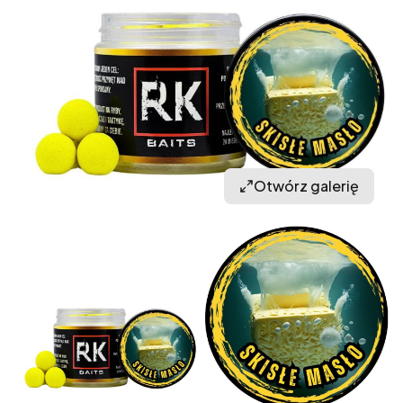
Otwórz galerię