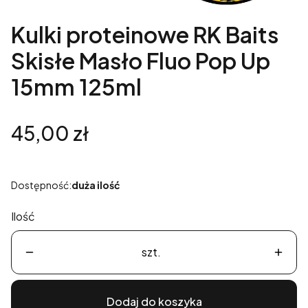
Kulki proteinowe RK Baits
Skisłe Masło Fluo Pop Up
15mm 125ml
Cena
45,00 zł
Dostępność:
duża ilość
Ilość
szt.
Dodaj do koszyka