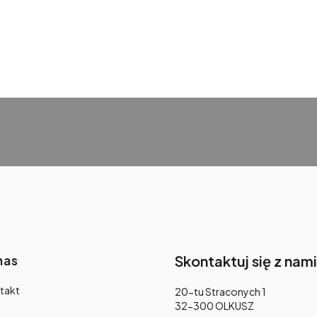
nas
Skontaktuj się z nami
takt
Adres:
20-tu Straconych 1
32-300 OLKUSZ