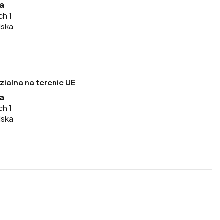
ka
ch 1
lska
alna na terenie UE
ka
ch 1
lska