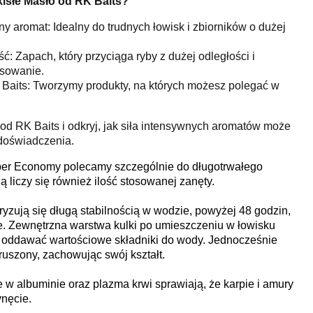
isłe Masło od RK Baits?
y aromat: Idealny do trudnych łowisk i zbiorników o dużej
: Zapach, który przyciąga ryby z dużej odległości i
esowanie.
Baits: Tworzymy produkty, na których możesz polegać w
 od RK Baits i odkryj, jak siła intensywnych aromatów może
doświadczenia.
uper Economy polecamy szczególnie do długotrwałego
ą liczy się również ilość stosowanej zanęty.
teryzują się długą stabilnością w wodzie, powyżej 48 godzin,
e. Zewnętrzna warstwa kulki po umieszczeniu w łowisku
 oddawać wartościowe składniki do wody. Jednocześnie
ruszony, zachowując swój kształt.
e w albuminie oraz plazma krwi sprawiają, że karpie i amury
ynęcie.