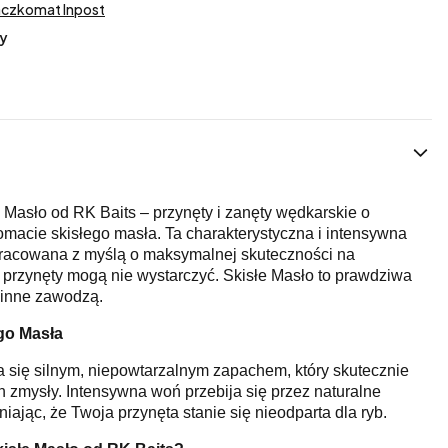
aczkomat Inpost
y
 Masło od RK Baits – przynęty i zanęty wędkarskie o
acie skisłego masła. Ta charakterystyczna i intensywna
racowana z myślą o maksymalnej skuteczności na
e przynęty mogą nie wystarczyć. Skisłe Masło to prawdziwa
e inne zawodzą.
go Masła
a się silnym, niepowtarzalnym zapachem, który skutecznie
h zmysły. Intensywna woń przebija się przez naturalne
ając, że Twoja przynęta stanie się nieodparta dla ryb.