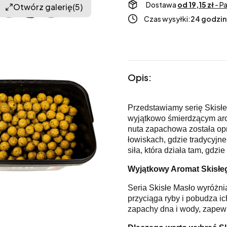
Dostawa
od 19,15 zł
- P
Otwórz galerię
(5)
Czas wysyłki:
24 godzin
Opis:
Przedstawiamy serię Skisłe
wyjątkowo śmierdzącym arom
nuta zapachowa została op
łowiskach, gdzie tradycyjn
siła, która działa tam, gdzi
Wyjątkowy Aromat Skisłe
Seria Skisłe Masło wyróżni
przyciąga ryby i pobudza ic
zapachy dna i wody, zapewni