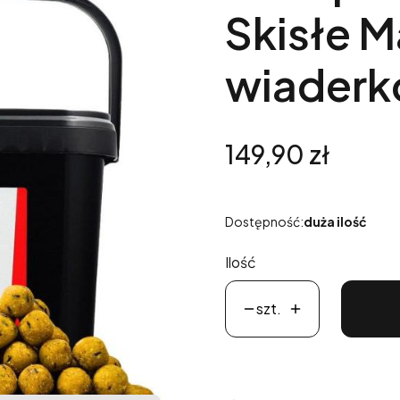
Skisłe 
wiaderk
Cena
149,90 zł
Dostępność:
duża ilość
Ilość
szt.