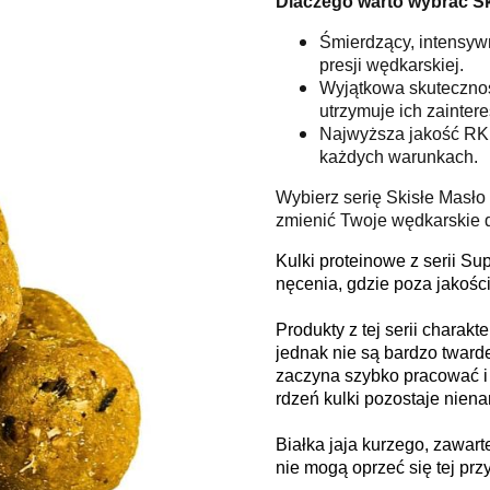
Dlaczego warto wybrać Sk
Śmierdzący, intensywn
presji wędkarskiej.
Wyjątkowa skuteczność
utrzymuje ich zainter
Najwyższa jakość RK 
każdych warunkach.
Wybierz serię Skisłe Masło
zmienić Twoje wędkarskie 
Kulki proteinowe z serii S
nęcenia, gdzie poza jakości
Produkty z tej serii charak
jednak nie są bardzo tward
zaczyna szybko pracować i
rdzeń kulki pozostaje niena
Białka jaja kurzego, zawart
nie mogą oprzeć się tej prz