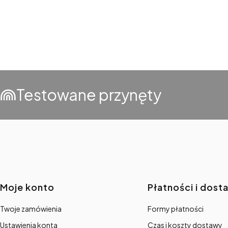
Testowane przynęty
Linki w stopce
Moje konto
Płatności i dost
Twoje zamówienia
Formy płatności
Ustawienia konta
Czas i koszty dostawy