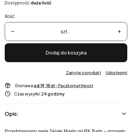
Dostępność:
duża ilość
Ilość
szt.
Dodaj do koszyka
Zapytaj o produkt
Udostępnij
Dostawa
od 19,15 zł
- Paczkomat Inpost
Czas wysyłki:
24 godziny
Opis:
Przedstawiamy serię Skisłe Masło od RK Baits – przynęty