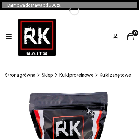
Darmowa dostawa od 300zł.
Produ
Menu
Zaloguj się
Kos
Strona główna
Sklep
Kulki proteinowe
Kulki zanętowe