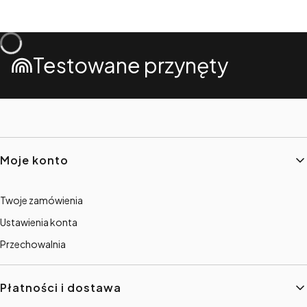
Testowane przynęty
Linki w stopce
Moje konto
Twoje zamówienia
Ustawienia konta
Przechowalnia
Płatności i dostawa