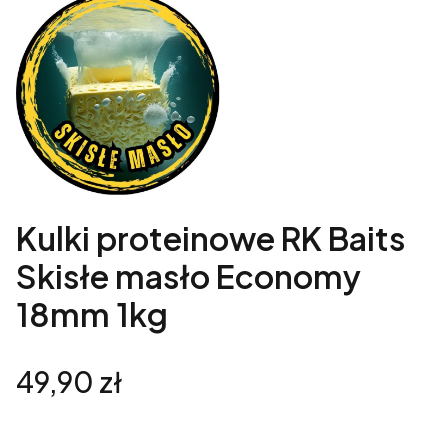
Kulki proteinowe RK Baits
Skisłe masło Economy
18mm 1kg
Cena
49,90 zł