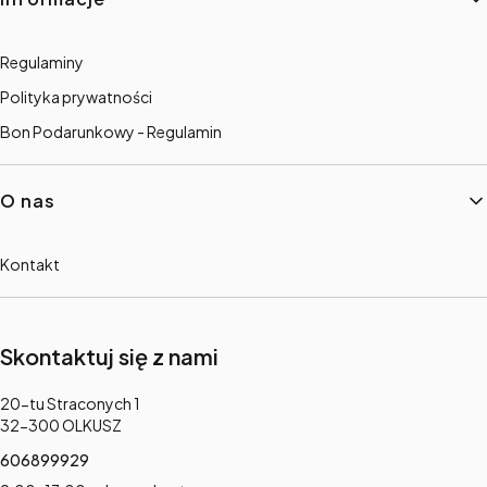
Regulaminy
Polityka prywatności
Bon Podarunkowy - Regulamin
O nas
Kontakt
Skontaktuj się z nami
Adres:
20-tu Straconych 1
32-300 OLKUSZ
606899929