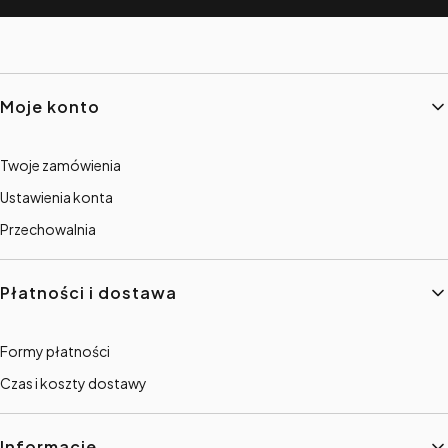
Linki w stopce
Moje konto
Twoje zamówienia
Ustawienia konta
Przechowalnia
Płatności i dostawa
Formy płatności
Czas i koszty dostawy
Informacje