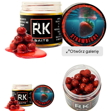
Otwórz galerię