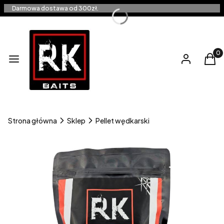
Darmowa dostawa od 300zł.
Produ
Menu
Zaloguj się
Kos
Strona główna
Sklep
Pellet wędkarski