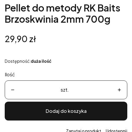
Pellet do metody RK Baits
Brzoskwinia 2mm 700g
Cena
29,90 zł
Dostępność:
duża ilość
Ilość
szt.
Dodaj do koszyka
Zapytaj o produkt
Udostępnij