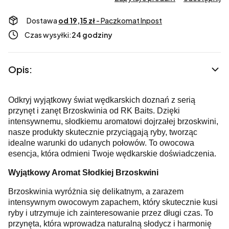
Dostawa
od 19,15 zł
- Paczkomat Inpost
Czas wysyłki:
24 godziny
Opis:
Odkryj wyjątkowy świat wędkarskich doznań z serią
przynęt i zanęt Brzoskwinia od RK Baits. Dzięki
intensywnemu, słodkiemu aromatowi dojrzałej brzoskwini,
nasze produkty skutecznie przyciągają ryby, tworząc
idealne warunki do udanych połowów. To owocowa
esencja, która odmieni Twoje wędkarskie doświadczenia.
Wyjątkowy Aromat Słodkiej Brzoskwini
Brzoskwinia wyróżnia się delikatnym, a zarazem
intensywnym owocowym zapachem, który skutecznie kusi
ryby i utrzymuje ich zainteresowanie przez długi czas. To
przynęta, która wprowadza naturalną słodycz i harmonię