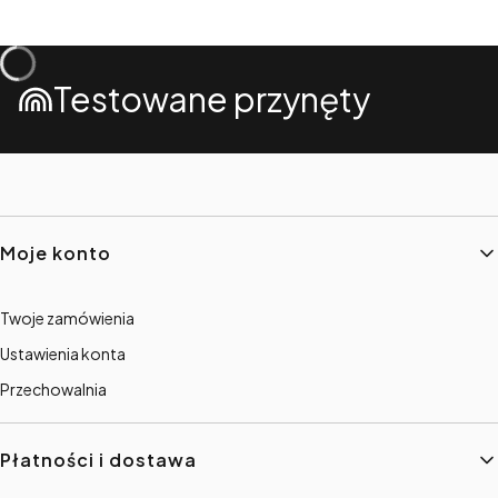
Testowane przynęty
Linki w stopce
Moje konto
Twoje zamówienia
Ustawienia konta
Przechowalnia
Płatności i dostawa