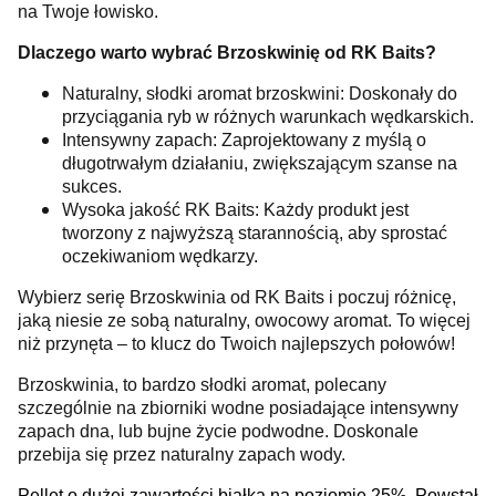
na Twoje łowisko.
Dlaczego warto wybrać Brzoskwinię od RK Baits?
Naturalny, słodki aromat brzoskwini: Doskonały do
przyciągania ryb w różnych warunkach wędkarskich.
Intensywny zapach: Zaprojektowany z myślą o
długotrwałym działaniu, zwiększającym szanse na
sukces.
Wysoka jakość RK Baits: Każdy produkt jest
tworzony z najwyższą starannością, aby sprostać
oczekiwaniom wędkarzy.
Wybierz serię Brzoskwinia od RK Baits i poczuj różnicę,
jaką niesie ze sobą naturalny, owocowy aromat. To więcej
niż przynęta – to klucz do Twoich najlepszych połowów!
Brzoskwinia, to bardzo słodki aromat, polecany
szczególnie na zbiorniki wodne posiadające intensywny
zapach dna, lub bujne życie podwodne. Doskonale
przebija się przez naturalny zapach wody.
Pellet o dużej zawartości białka na poziomie 25%. Powstał