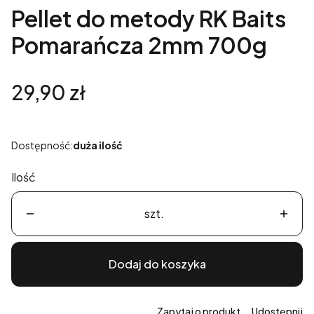
Pellet do metody RK Baits
Pomarańcza 2mm 700g
Cena
29,90 zł
Dostępność:
duża ilość
Ilość
szt.
Dodaj do koszyka
Zapytaj o produkt
Udostępnij