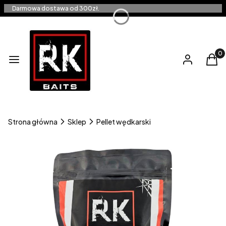
Darmowa dostawa od 300zł.
Produ
Menu
Zaloguj się
Kos
Strona główna
Sklep
Pellet wędkarski