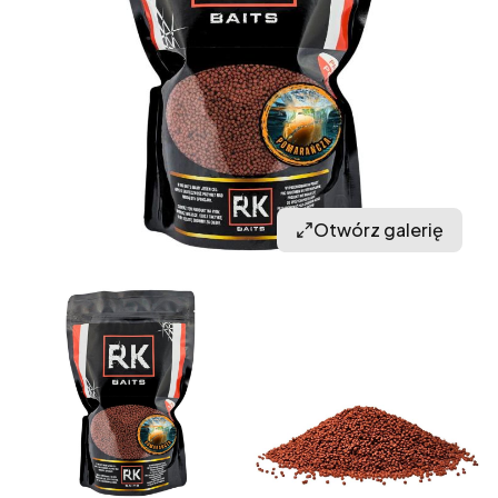
Otwórz galerię