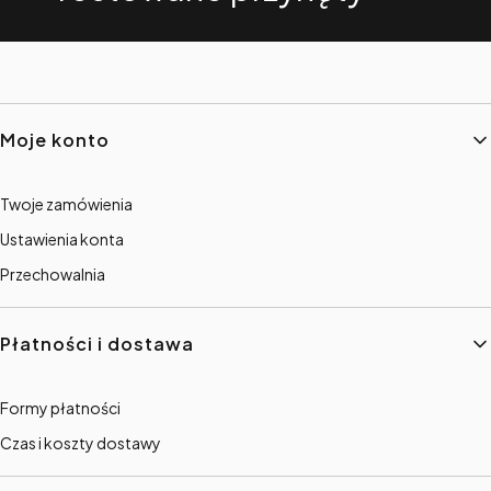
Linki w stopce
Moje konto
Twoje zamówienia
Ustawienia konta
Przechowalnia
Płatności i dostawa
Formy płatności
Czas i koszty dostawy