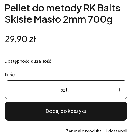
Pellet do metody RK Baits
Skisłe Masło 2mm 700g
Cena
29,90 zł
Dostępność:
duża ilość
Ilość
szt.
Dodaj do koszyka
Zapytaj o produkt
Udostępnij