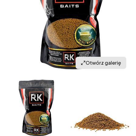
Otwórz galerię