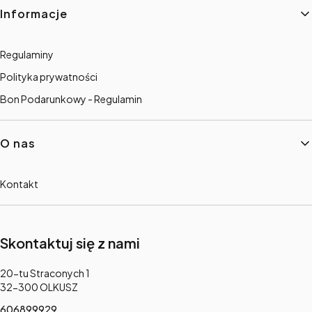
Informacje
Regulaminy
Polityka prywatności
Bon Podarunkowy - Regulamin
O nas
Kontakt
Skontaktuj się z nami
Adres:
20-tu Straconych 1
32-300 OLKUSZ
606899929