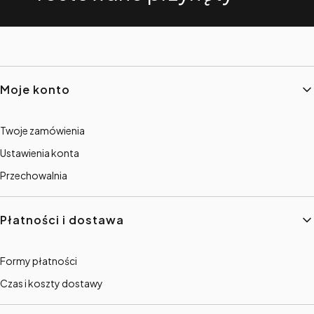
Linki w stopce
Moje konto
Twoje zamówienia
Ustawienia konta
Przechowalnia
Płatności i dostawa
Formy płatności
Czas i koszty dostawy