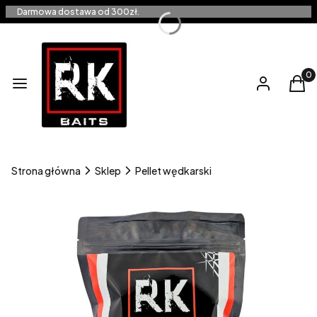
Darmowa dostawa od 300zł.
Produ
Menu
Zaloguj się
Kos
Strona główna
Sklep
Pellet wędkarski