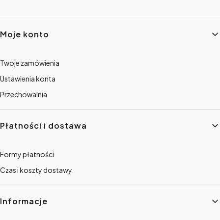
Linki w stopce
Moje konto
Twoje zamówienia
Ustawienia konta
Przechowalnia
Płatności i dostawa
Formy płatności
Czas i koszty dostawy
Informacje