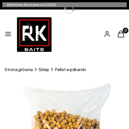
Darmowa dostawa od 300zł.
Produ
Menu
Zaloguj się
Kos
Strona główna
Sklep
Pellet wędkarski