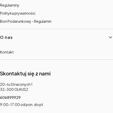
Regulaminy
Polityka prywatności
Bon Podarunkowy - Regulamin
O nas
Kontakt
Skontaktuj się z nami
Adres:
20-tu Straconych 1
32-300 OLKUSZ
606899929
9:00-17:00 od pon. do pt.