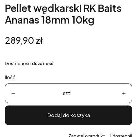
Pellet wędkarski RK Baits
Ananas 18mm 10kg
Cena
289,90 zł
Dostępność:
duża ilość
Ilość
szt.
Dodaj do koszyka
Zapytaj o produkt
Udostępnij