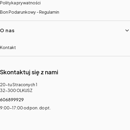
Polityka prywatności
Bon Podarunkowy - Regulamin
O nas
Kontakt
Skontaktuj się z nami
Adres:
20-tu Straconych 1
32-300 OLKUSZ
606899929
9:00-17:00 od pon. do pt.