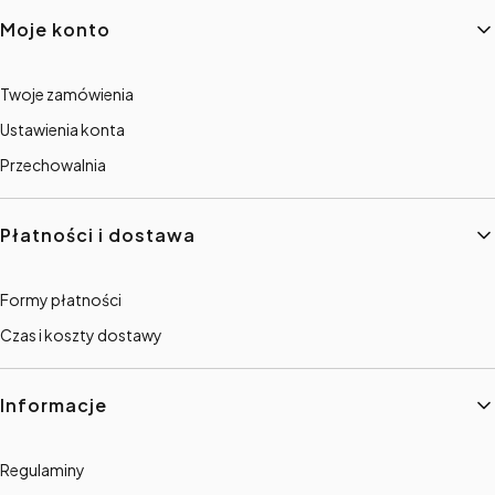
Linki w stopce
Moje konto
Twoje zamówienia
Ustawienia konta
Przechowalnia
Płatności i dostawa
Formy płatności
Czas i koszty dostawy
Informacje
Regulaminy