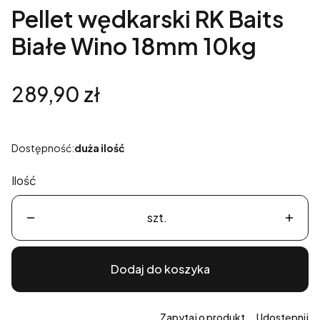
Pellet wędkarski RK Baits
Białe Wino 18mm 10kg
Cena
289,90 zł
Dostępność:
duża ilość
Ilość
szt.
Dodaj do koszyka
Zapytaj o produkt
Udostępnij