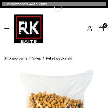
Darmowa dostawa od 300zł.
Produ
Menu
Zaloguj się
Kos
Strona główna
Sklep
Pellet wędkarski