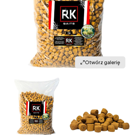
Otwórz galerię