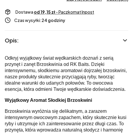
Dostawa
od 19,15 zł
- Paczkomat Inpost
Czas wysyłki:
24 godziny
Opis:
Odkryj wyjątkowy świat wędkarskich doznań z serią
przynęt i zanęt Brzoskwinia od RK Baits. Dzięki
intensywnemu, słodkiemu aromatowi dojrzałej brzoskwini,
nasze produkty skutecznie przyciągają ryby, tworząc
idealne warunki do udanych połowów. To owocowa
esencja, która odmieni Twoje wędkarskie doświadczenia.
Wyjątkowy Aromat Słodkiej Brzoskwini
Brzoskwinia wyróżnia się delikatnym, a zarazem
intensywnym owocowym zapachem, który skutecznie kusi
ryby i utrzymuje ich zainteresowanie przez długi czas. To
przynęta, która wprowadza naturalną słodycz i harmonię