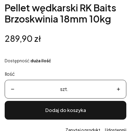
Pellet wędkarski RK Baits
Brzoskwinia 18mm 10kg
Cena
289,90 zł
Dostępność:
duża ilość
Ilość
szt.
Dodaj do koszyka
Zapytaj o produkt
Udostępnij