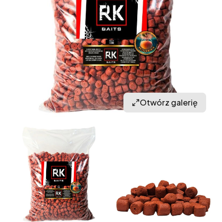
Otwórz galerię