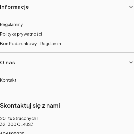
Informacje
Regulaminy
Polityka prywatności
Bon Podarunkowy - Regulamin
O nas
Kontakt
Skontaktuj się z nami
Adres:
20-tu Straconych 1
32-300 OLKUSZ
606899929