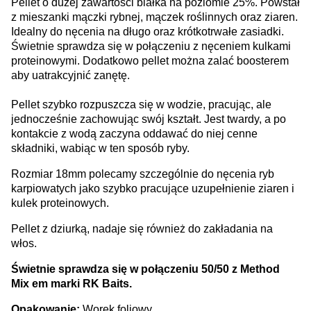
Pellet o dużej zawartości białka na poziomie 25%. Powstał
z mieszanki mączki rybnej, mączek roślinnych oraz ziaren.
Idealny do nęcenia na długo oraz krótkotrwałe zasiadki.
Świetnie sprawdza się w połączeniu z nęceniem kulkami
proteinowymi. Dodatkowo pellet można zalać boosterem
aby uatrakcyjnić zanętę.
Pellet szybko rozpuszcza się w wodzie, pracując, ale
jednocześnie zachowując swój kształt. Jest twardy, a po
kontakcie z wodą zaczyna oddawać do niej cenne
składniki, wabiąc w ten sposób ryby.
Rozmiar 18mm polecamy szczególnie do nęcenia ryb
karpiowatych jako szybko pracujące uzupełnienie ziaren i
kulek proteinowych.
Pellet z dziurką, nadaje się również do zakładania na
włos.
Świetnie sprawdza się w połączeniu 50/50 z Method
Mix em marki RK Baits.
Opakowanie:
Worek foliowy.