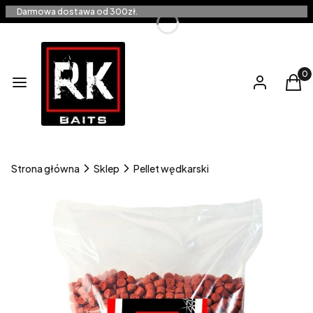
Darmowa dostawa od 300zł.
Produ
Menu
Zaloguj się
Kos
Strona główna
Sklep
Pellet wędkarski