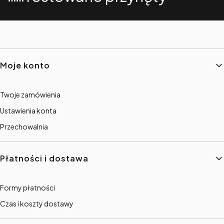
Linki w stopce
Moje konto
Twoje zamówienia
Ustawienia konta
Przechowalnia
Płatności i dostawa
Formy płatności
Czas i koszty dostawy